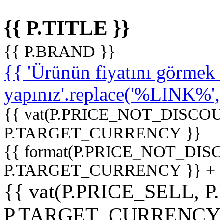
{{ P.TITLE }}
{{ P.BRAND }}
{{ 'Ürünün fiyatını görme
yapınız'.replace('%LINK%', '
{{ vat(P.PRICE_NOT_DISCOU
P.TARGET_CURRENCY }}
{{ format(P.PRICE_NOT_DI
P.TARGET_CURRENCY }} +
{{ vat(P.PRICE_SELL, P
P.TARGET_CURRENCY