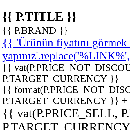
{{ P.TITLE }}
{{ P.BRAND }}
{{ 'Ürünün fiyatını görme
yapınız'.replace('%LINK%', '
{{ vat(P.PRICE_NOT_DISCOU
P.TARGET_CURRENCY }}
{{ format(P.PRICE_NOT_DI
P.TARGET_CURRENCY }} +
{{ vat(P.PRICE_SELL, P
P.TARGET_CURRENCY