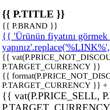
{{ P.TITLE }}
{{ P.BRAND }}
{{ 'Ürünün fiyatını görme
yapınız'.replace('%LINK%', '
{{ vat(P.PRICE_NOT_DISCOU
P.TARGET_CURRENCY }}
{{ format(P.PRICE_NOT_DI
P.TARGET_CURRENCY }} +
{{ vat(P.PRICE_SELL, P
P.TARGET_CURRENCY