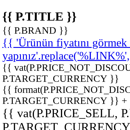
{{ P.TITLE }}
{{ P.BRAND }}
{{ 'Ürünün fiyatını görme
yapınız'.replace('%LINK%', '
{{ vat(P.PRICE_NOT_DISCOU
P.TARGET_CURRENCY }}
{{ format(P.PRICE_NOT_DI
P.TARGET_CURRENCY }} +
{{ vat(P.PRICE_SELL, P
P.TARGET_CURRENCY