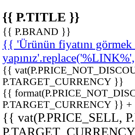
{{ P.TITLE }}
{{ P.BRAND }}
{{ 'Ürünün fiyatını görme
yapınız'.replace('%LINK%', '
{{ vat(P.PRICE_NOT_DISCOU
P.TARGET_CURRENCY }}
{{ format(P.PRICE_NOT_DI
P.TARGET_CURRENCY }} +
{{ vat(P.PRICE_SELL, P
P.TARGET_CURRENCY