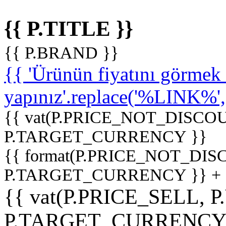
{{ P.TITLE }}
{{ P.BRAND }}
{{ 'Ürünün fiyatını görme
yapınız'.replace('%LINK%', '
{{ vat(P.PRICE_NOT_DISCOU
P.TARGET_CURRENCY }}
{{ format(P.PRICE_NOT_DI
P.TARGET_CURRENCY }} +
{{ vat(P.PRICE_SELL, P
P.TARGET_CURRENCY