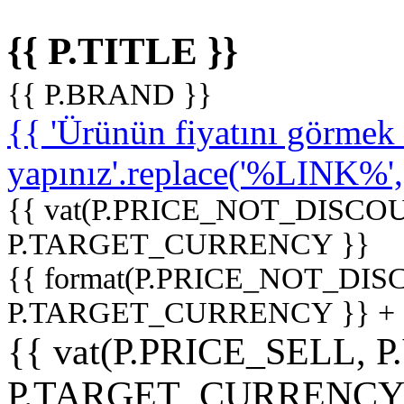
{{ P.TITLE }}
{{ P.BRAND }}
{{ 'Ürünün fiyatını görme
yapınız'.replace('%LINK%', '
{{ vat(P.PRICE_NOT_DISCOU
P.TARGET_CURRENCY }}
{{ format(P.PRICE_NOT_DI
P.TARGET_CURRENCY }} +
{{ vat(P.PRICE_SELL, P
P.TARGET_CURRENCY