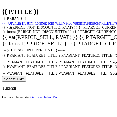
{{ P.TITLE }}
{{ P.BRAND }}
{{ 'Ürünün fiyatını görmek için %LINK% yapınız'.replace('%LINK%', 
{{ vat(P.PRICE_NOT_DISCOUNTED, P.VAT) }}
{{ P.TARGET_CURREN
{{ format(P.PRICE_NOT_DISCOUNTED) }}
{{ P.TARGET_CURRENCY 
{{ vat(P.PRICE_SELL, P.VAT) }}
{{ P.TARGET_
{{ format(P.PRICE_SELL) }}
{{ P.TARGET_CUR
{{ P.DISCOUNT_PERCENT }}
%
İndirim
{{ P.VARIANT_FEATURE1_TITLE ? P.VARIANT_FEATURE1_TITLE : 'Seç
{{ P.VARIANT_FEATURE2_TITLE ? P.VARIANT_FEATURE2_TITLE : 'Seç
Sepete Ekle
Tükendi
Gelince Haber Ver
Gelince Haber Ver