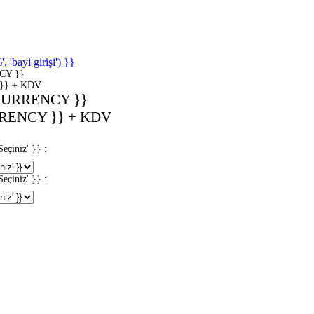
'bayi girişi') }}
CY }}
}} + KDV
CURRENCY }}
RENCY }} + KDV
iniz' }} :
iniz' }} :