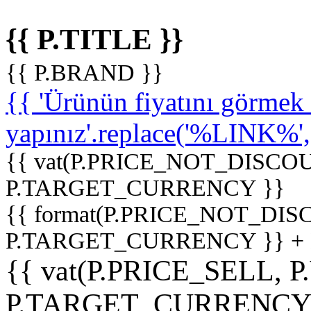
{{ P.TITLE }}
{{ P.BRAND }}
{{ 'Ürünün fiyatını görme
yapınız'.replace('%LINK%', '
{{ vat(P.PRICE_NOT_DISCOU
P.TARGET_CURRENCY }}
{{ format(P.PRICE_NOT_DI
P.TARGET_CURRENCY }} +
{{ vat(P.PRICE_SELL, P
P.TARGET_CURRENCY