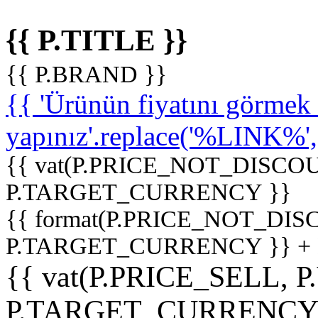
{{ P.TITLE }}
{{ P.BRAND }}
{{ 'Ürünün fiyatını görme
yapınız'.replace('%LINK%', '
{{ vat(P.PRICE_NOT_DISCOU
P.TARGET_CURRENCY }}
{{ format(P.PRICE_NOT_DI
P.TARGET_CURRENCY }} +
{{ vat(P.PRICE_SELL, P
P.TARGET_CURRENCY