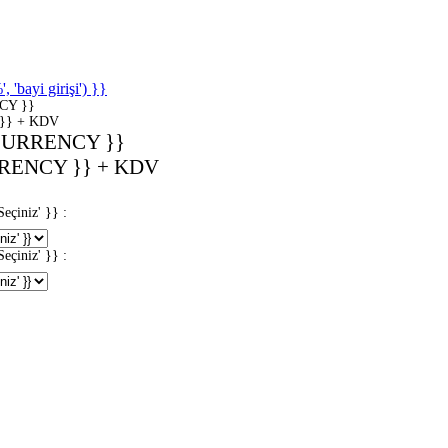
'bayi girişi') }}
CY }}
}} + KDV
CURRENCY }}
RENCY }} + KDV
iniz' }} :
iniz' }} :