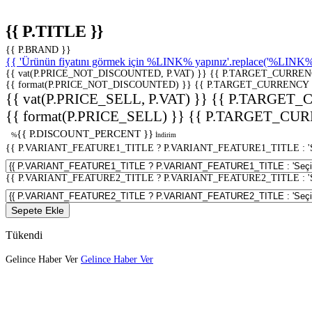
{{ P.TITLE }}
{{ P.BRAND }}
{{ 'Ürünün fiyatını görmek için %LINK% yapınız'.replace('%LINK%', 
{{ vat(P.PRICE_NOT_DISCOUNTED, P.VAT) }}
{{ P.TARGET_CURREN
{{ format(P.PRICE_NOT_DISCOUNTED) }}
{{ P.TARGET_CURRENCY 
{{ vat(P.PRICE_SELL, P.VAT) }}
{{ P.TARGET_
{{ format(P.PRICE_SELL) }}
{{ P.TARGET_CUR
{{ P.DISCOUNT_PERCENT }}
%
İndirim
{{ P.VARIANT_FEATURE1_TITLE ? P.VARIANT_FEATURE1_TITLE : 'Seç
{{ P.VARIANT_FEATURE2_TITLE ? P.VARIANT_FEATURE2_TITLE : 'Seç
Sepete Ekle
Tükendi
Gelince Haber Ver
Gelince Haber Ver