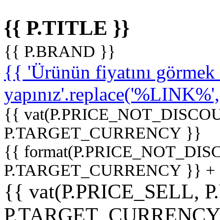
{{ P.TITLE }}
{{ P.BRAND }}
{{ 'Ürünün fiyatını görme
yapınız'.replace('%LINK%', '
{{ vat(P.PRICE_NOT_DISCOU
P.TARGET_CURRENCY }}
{{ format(P.PRICE_NOT_DI
P.TARGET_CURRENCY }} +
{{ vat(P.PRICE_SELL, P
P.TARGET_CURRENCY