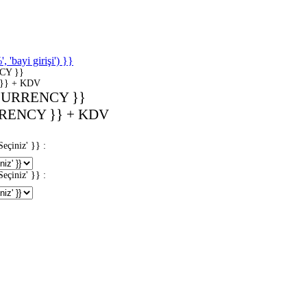
'bayi girişi') }}
CY }}
}} + KDV
CURRENCY }}
RENCY }} + KDV
iniz' }} :
iniz' }} :