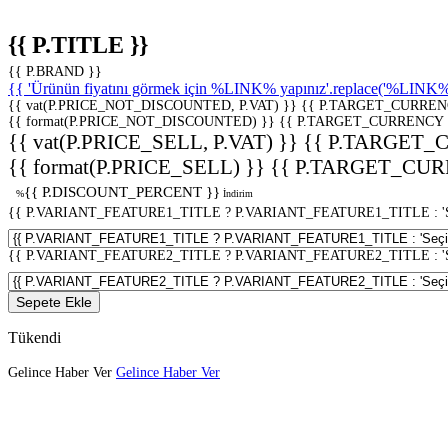
{{ P.TITLE }}
{{ P.BRAND }}
{{ 'Ürünün fiyatını görmek için %LINK% yapınız'.replace('%LINK%', 
{{ vat(P.PRICE_NOT_DISCOUNTED, P.VAT) }}
{{ P.TARGET_CURREN
{{ format(P.PRICE_NOT_DISCOUNTED) }}
{{ P.TARGET_CURRENCY 
{{ vat(P.PRICE_SELL, P.VAT) }}
{{ P.TARGET_
{{ format(P.PRICE_SELL) }}
{{ P.TARGET_CUR
{{ P.DISCOUNT_PERCENT }}
%
İndirim
{{ P.VARIANT_FEATURE1_TITLE ? P.VARIANT_FEATURE1_TITLE : 'Seç
{{ P.VARIANT_FEATURE2_TITLE ? P.VARIANT_FEATURE2_TITLE : 'Seç
Sepete Ekle
Tükendi
Gelince Haber Ver
Gelince Haber Ver