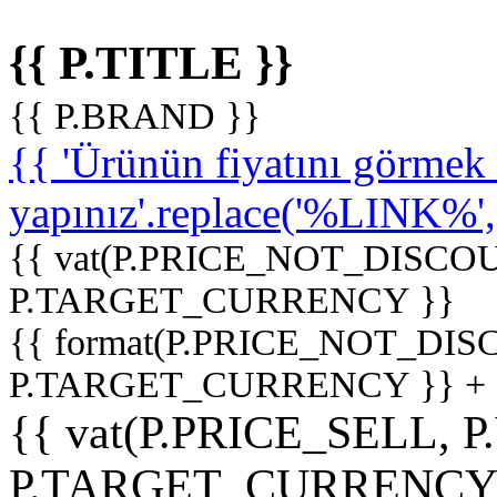
{{ P.TITLE }}
{{ P.BRAND }}
{{ 'Ürünün fiyatını görme
yapınız'.replace('%LINK%', '
{{ vat(P.PRICE_NOT_DISCOU
P.TARGET_CURRENCY }}
{{ format(P.PRICE_NOT_DI
P.TARGET_CURRENCY }} +
{{ vat(P.PRICE_SELL, P
P.TARGET_CURRENCY