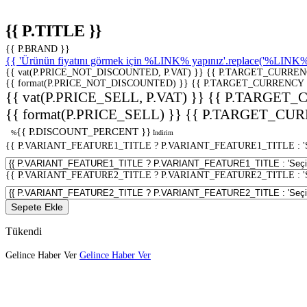
{{ P.TITLE }}
{{ P.BRAND }}
{{ 'Ürünün fiyatını görmek için %LINK% yapınız'.replace('%LINK%', 
{{ vat(P.PRICE_NOT_DISCOUNTED, P.VAT) }}
{{ P.TARGET_CURREN
{{ format(P.PRICE_NOT_DISCOUNTED) }}
{{ P.TARGET_CURRENCY 
{{ vat(P.PRICE_SELL, P.VAT) }}
{{ P.TARGET_
{{ format(P.PRICE_SELL) }}
{{ P.TARGET_CUR
{{ P.DISCOUNT_PERCENT }}
%
İndirim
{{ P.VARIANT_FEATURE1_TITLE ? P.VARIANT_FEATURE1_TITLE : 'Seç
{{ P.VARIANT_FEATURE2_TITLE ? P.VARIANT_FEATURE2_TITLE : 'Seç
Sepete Ekle
Tükendi
Gelince Haber Ver
Gelince Haber Ver