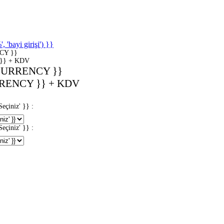
'bayi girişi') }}
CY }}
}} + KDV
CURRENCY }}
RENCY }} + KDV
iniz' }} :
iniz' }} :