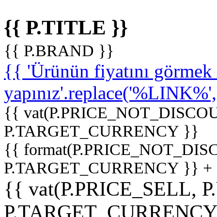
{{ P.TITLE }}
{{ P.BRAND }}
{{ 'Ürünün fiyatını görme
yapınız'.replace('%LINK%', '
{{ vat(P.PRICE_NOT_DISCOU
P.TARGET_CURRENCY }}
{{ format(P.PRICE_NOT_DI
P.TARGET_CURRENCY }} +
{{ vat(P.PRICE_SELL, P
P.TARGET_CURRENCY