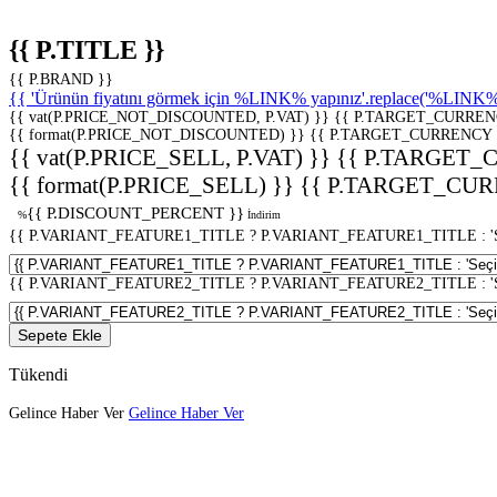
{{ P.TITLE }}
{{ P.BRAND }}
{{ 'Ürünün fiyatını görmek için %LINK% yapınız'.replace('%LINK%', 
{{ vat(P.PRICE_NOT_DISCOUNTED, P.VAT) }}
{{ P.TARGET_CURREN
{{ format(P.PRICE_NOT_DISCOUNTED) }}
{{ P.TARGET_CURRENCY 
{{ vat(P.PRICE_SELL, P.VAT) }}
{{ P.TARGET_
{{ format(P.PRICE_SELL) }}
{{ P.TARGET_CUR
{{ P.DISCOUNT_PERCENT }}
%
İndirim
{{ P.VARIANT_FEATURE1_TITLE ? P.VARIANT_FEATURE1_TITLE : 'Seç
{{ P.VARIANT_FEATURE2_TITLE ? P.VARIANT_FEATURE2_TITLE : 'Seç
Sepete Ekle
Tükendi
Gelince Haber Ver
Gelince Haber Ver