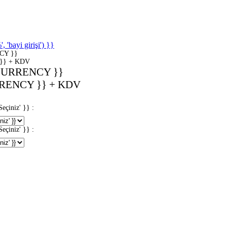
'bayi girişi') }}
CY }}
}} + KDV
CURRENCY }}
RENCY }} + KDV
iniz' }} :
iniz' }} :