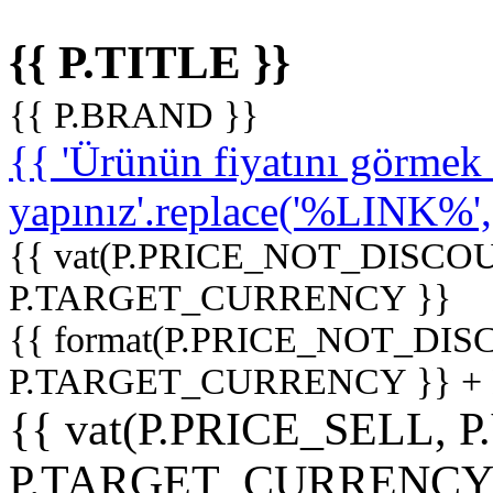
{{ P.TITLE }}
{{ P.BRAND }}
{{ 'Ürünün fiyatını görme
yapınız'.replace('%LINK%', '
{{ vat(P.PRICE_NOT_DISCOU
P.TARGET_CURRENCY }}
{{ format(P.PRICE_NOT_DI
P.TARGET_CURRENCY }} +
{{ vat(P.PRICE_SELL, P
P.TARGET_CURRENCY