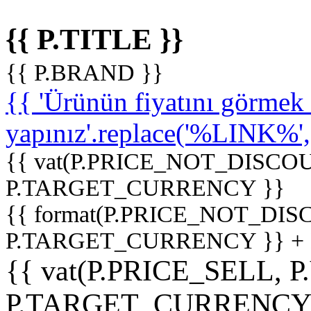
{{ P.TITLE }}
{{ P.BRAND }}
{{ 'Ürünün fiyatını görme
yapınız'.replace('%LINK%', '
{{ vat(P.PRICE_NOT_DISCOU
P.TARGET_CURRENCY }}
{{ format(P.PRICE_NOT_DI
P.TARGET_CURRENCY }} +
{{ vat(P.PRICE_SELL, P
P.TARGET_CURRENCY