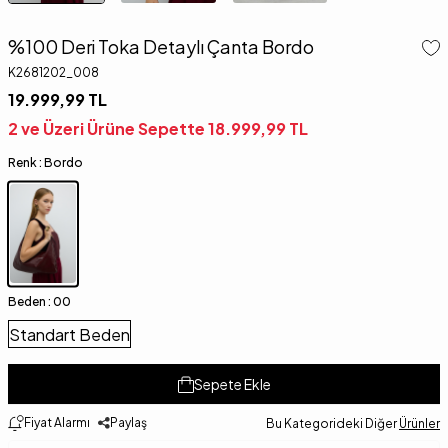
%100 Deri Toka Detaylı Çanta Bordo
K2681202_008
19.999,99
TL
2 ve Üzeri Ürüne Sepette
18.999,99
TL
Renk :
Bordo
Beden :
00
Standart Beden
Sepete Ekle
Fiyat Alarmı
Paylaş
Bu Kategorideki Diğer
Ürünler