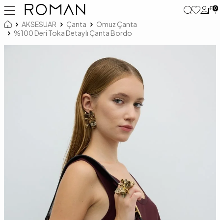
0
AKSESUAR
Çanta
Omuz Çanta
%100 Deri Toka Detaylı Çanta Bordo