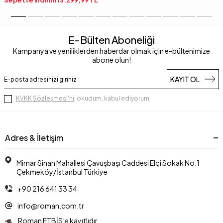
Sepette indirim
13.299,99
TL
E-Bülten Aboneliği
Kampanya ve yeniliklerden haberdar olmak için e-bültenimize
abone olun!
KAYIT OL
KVKK Sözleşmesi'ni
, okudum, kabul ediyorum.
Adres & İletişim
Mimar Sinan Mahallesi Çavuşbaşı Caddesi Elçi Sokak No:1
Çekmeköy/İstanbul Türkiye
+90 216 641 33 34
info@roman.com.tr
Roman ETBİS’e kayıtlıdır