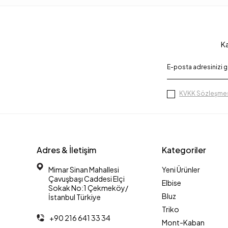
Ka
KVKK Sözleşmes
Adres & İletişim
Kategoriler
Mimar Sinan Mahallesi
Yeni Ürünler
Çavuşbaşı Caddesi Elçi
Elbise
Sokak No:1 Çekmeköy/
Bluz
İstanbul Türkiye
Triko
+90 216 641 33 34
Mont-Kaban