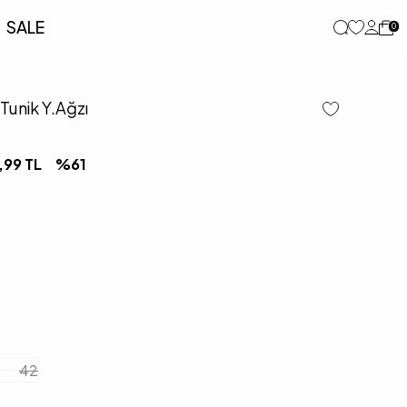
SALE
0
 Tunik Y.Ağzı
,99
TL
%
61
42