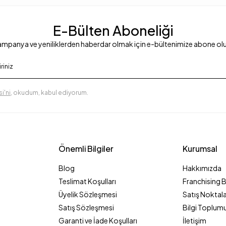
E-Bülten Aboneliği
mpanya ve yeniliklerden haberdar olmak için e-bültenimize abone ol
i'ni
, okudum, kabul ediyorum.
Önemli Bilgiler
Kurumsal
Blog
Hakkımızda
Teslimat Koşulları
Franchising 
Üyelik Sözleşmesi
Satış Noktala
Satış Sözleşmesi
Bilgi Toplumu
Garanti ve İade Koşulları
İletişim