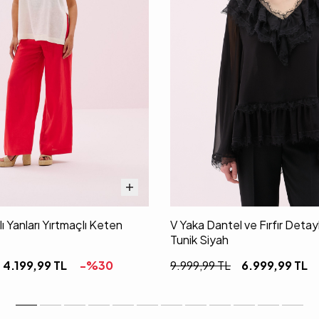
ı Yanları Yırtmaçlı Keten
V Yaka Dantel ve Fırfır Detayl
Tunik Siyah
4.199,99
TL
-%
30
9.999,99
TL
6.999,99
TL