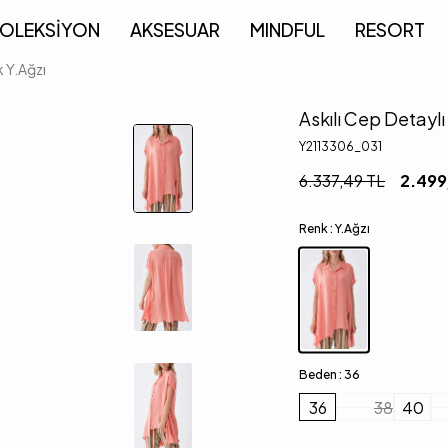
OLEKSİYON
AKSESUAR
MINDFUL
RESORT
k Y.Ağzı
Askılı Cep Detaylı
Y2113306_031
6.337,49
TL
2.499
Renk :
Y.Ağzı
Beden :
36
36
38
40