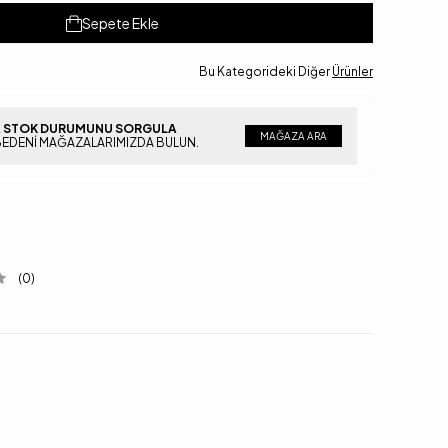
Sepete Ekle
Bu Kategorideki Diğer
Ürünler
 STOK DURUMUNU SORGULA
MAĞAZA ARA
BEDENI MAĞAZALARIMIZDA BULUN.
(0)