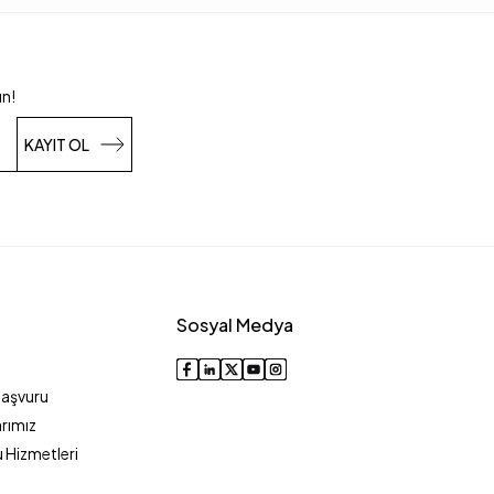
un!
KAYIT OL
Sosyal Medya
Başvuru
rımız
 Hizmetleri