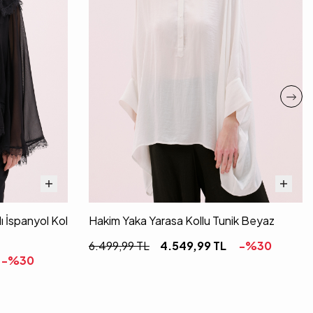
ı İspanyol Kol
Hakim Yaka Yarasa Kollu Tunik Beyaz
6.499,99
TL
4.549,99
TL
-%
30
-%
30