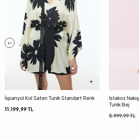
İspanyol Kol Saten Tunik Standart Renk
Istakoz Nakışl
Tunik Bej
11.199,99
TL
5.999,99
TL