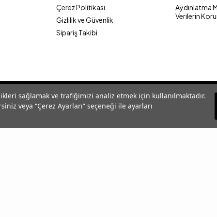
Çerez Politikası
Aydınlatma Me
Verilerin Kor
Gizlilik ve Güvenlik
Sipariş Takibi
likleri sağlamak ve trafiğimizi analiz etmek için kullanılmaktadır.
siniz veya “Çerez Ayarları” seçeneği ile ayarları