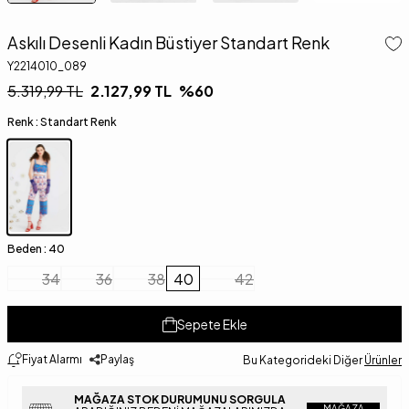
Askılı Desenli Kadın Büstiyer Standart Renk
Y2214010_089
5.319,99
TL
2.127,99
TL
%
60
Renk :
Standart Renk
Beden :
40
34
36
38
40
42
Sepete Ekle
Fiyat Alarmı
Paylaş
Bu Kategorideki Diğer
Ürünler
MAĞAZA STOK DURUMUNU SORGULA
MAĞAZA