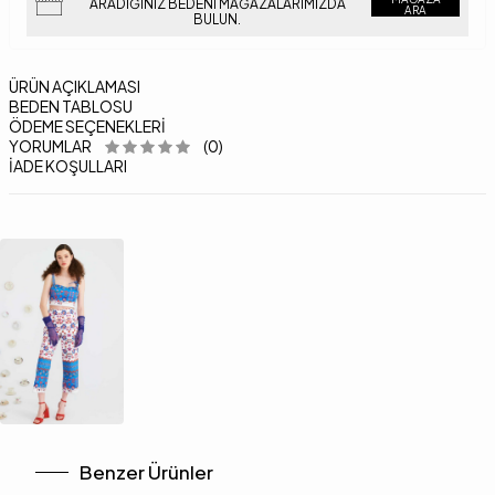
ARADIĞINIZ BEDENI MAĞAZALARIMIZDA
ARA
BULUN.
ÜRÜN AÇIKLAMASI
BEDEN TABLOSU
ÖDEME SEÇENEKLERI
YORUMLAR
(0)
İADE KOŞULLARI
Benzer Ürünler