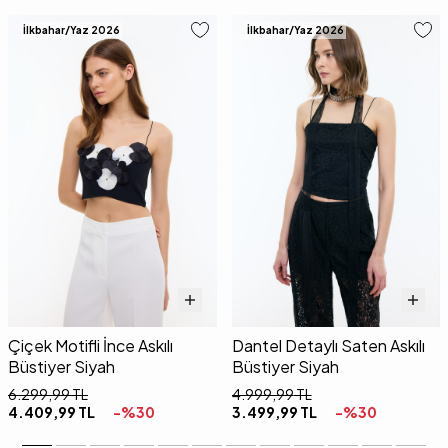
İlkbahar/Yaz 2026
İlkbahar/Yaz 2026
Çiçek Motifli İnce Askılı
Dantel Detaylı Saten Askılı
Büstiyer Siyah
Büstiyer Siyah
6.299,99
TL
4.999,99
TL
4.409,99
TL
-%
30
3.499,99
TL
-%
30