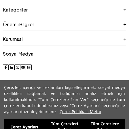
Kategoriler
Önemli Bilgiler
Kurumsal
Sosyal Medya
Çerezler, içeriği ve reklamları kişiselleştirmek, sosyal medya
özellikleri sağlamak ve trafiğimizi analiz etmek için
kullanılmaktadır. “Tüm Çerezlere İzin Ver” seçeneği ile tüm
çerezleri kabul edebilirsiniz veya “Çerez Ayarları” seçeneği ile
© 2025 Roman® Tüm Hakları Saklıdır, İzinsiz kullanılamaz
ayarları düzenleyebilirsiniz.
Çerez Politikası Metni
Tüm Çerezleri
Tüm Çerezlere
5.319,99
TL
Çerez Ayarları