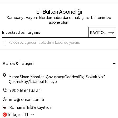
E-Bülten Aboneliği
Kampanya ve yeniliklerden haberdar olmak için e-bültenimize
abone olun!
KAYIT OL
KVKK Sözleşmesi'ni
, okudum, kabul ediyorum.
Adres & İletişim
Mimar Sinan Mahallesi Çavuşbaşı Caddesi Elçi Sokak No:1
Çekmeköy/İstanbul Türkiye
+90 216 641 33 34
info@roman.com.tr
Roman ETBİS’e kayıtlıdır
Türkçe − TL