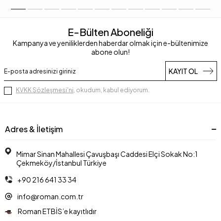
E-Bülten Aboneliği
Kampanya ve yeniliklerden haberdar olmak için e-bültenimize
abone olun!
KAYIT OL
KVKK Sözleşmesi'ni
, okudum, kabul ediyorum.
Adres & İletişim
Mimar Sinan Mahallesi Çavuşbaşı Caddesi Elçi Sokak No:1
Çekmeköy/İstanbul Türkiye
+90 216 641 33 34
info@roman.com.tr
Roman ETBİS’e kayıtlıdır