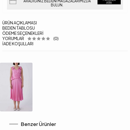
ARADIĞINIZ BEDENI MAĞAZALARIMIZDA
ARA
BULUN.
ÜRÜN AÇIKLAMASI
BEDEN TABLOSU
ÖDEME SEÇENEKLERI
YORUMLAR
(0)
İADE KOŞULLARI
Benzer Ürünler