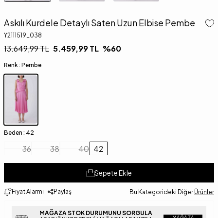
Askılı Kurdele Detaylı Saten Uzun Elbise Pembe
Y2111519_038
13.649,99
TL
5.459,99
TL
%
60
Renk :
Pembe
Beden :
42
36
38
40
42
Sepete Ekle
Fiyat Alarmı
Paylaş
Bu Kategorideki Diğer
Ürünler
MAĞAZA STOK DURUMUNU SORGULA
MAĞAZA