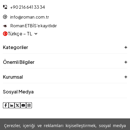
+90 216 641 33 34
info@roman.com.tr
Roman ETBİS’e kayıtlıdır
Türkçe − TL
Kategoriler
Önemli Bilgiler
Kurumsal
Sosyal Medya
Çerezler, içeriği ve reklamları kişiselleştirmek, sosyal medya