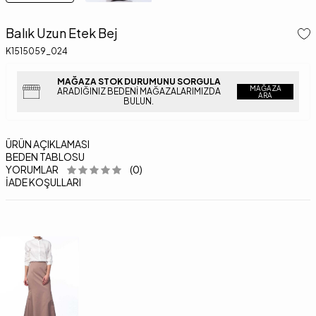
Balık Uzun Etek Bej
K1515059_024
MAĞAZA STOK DURUMUNU SORGULA
MAĞAZA
ARADIĞINIZ BEDENI MAĞAZALARIMIZDA
ARA
BULUN.
ÜRÜN AÇIKLAMASI
BEDEN TABLOSU
YORUMLAR
(0)
İADE KOŞULLARI