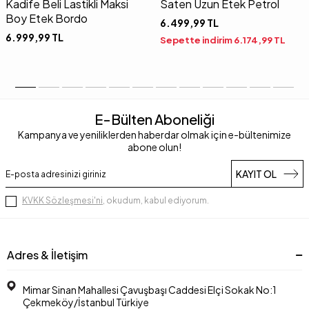
Kadife Beli Lastikli Maksi
Saten Uzun Etek Petrol
Boy Etek Bordo
6.499,99
TL
6.999,99
TL
Sepette indirim
6.174,99
TL
E-Bülten Aboneliği
Kampanya ve yeniliklerden haberdar olmak için e-bültenimize
abone olun!
KAYIT OL
KVKK Sözleşmesi'ni
, okudum, kabul ediyorum.
Adres & İletişim
Mimar Sinan Mahallesi Çavuşbaşı Caddesi Elçi Sokak No:1
Çekmeköy/İstanbul Türkiye