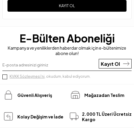
KAYIT OL
E-Bülten Aboneliği
Kampanya ve yeniliklerden haberdar olmak için e-bültenimize
abone olun!
Kayıt Ol
KVKK Sözleşmesi'ni
, okudum, kabul ediyorum.
Güvenli Alışveriş
Mağazadan Teslim
2.000 TL Üzeri Ücretsiz
Kolay Değişim ve İade
Kargo