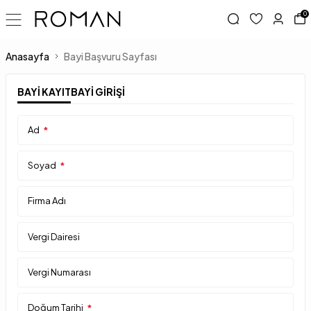
0
Anasayfa
Bayi Başvuru Sayfası
BAYI KAYIT
BAYI GIRIŞI
Ad
*
Soyad
*
Firma Adı
Vergi Dairesi
Vergi Numarası
Doğum Tarihi
*