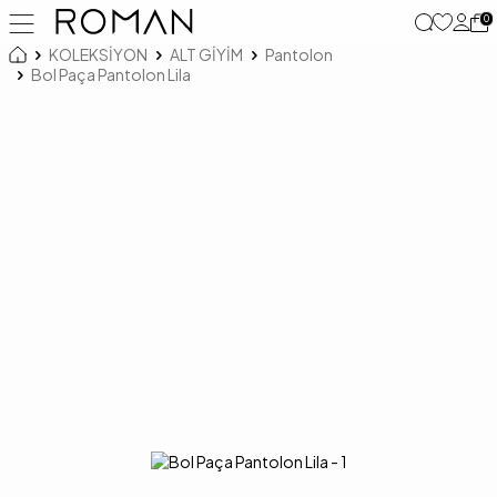
0
KOLEKSİYON
ALT GİYİM
Pantolon
Bol Paça Pantolon Lila