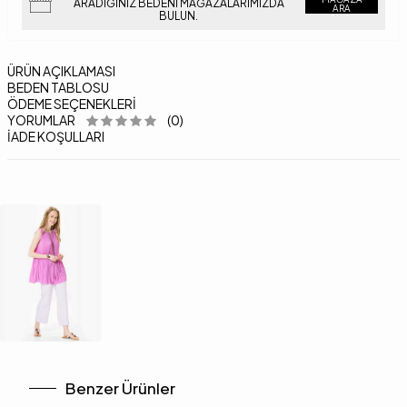
ARADIĞINIZ BEDENI MAĞAZALARIMIZDA
ARA
BULUN.
ÜRÜN AÇIKLAMASI
BEDEN TABLOSU
ÖDEME SEÇENEKLERI
YORUMLAR
(0)
İADE KOŞULLARI
Benzer Ürünler