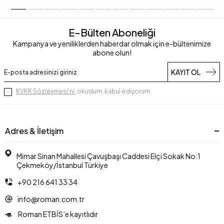
E-Bülten Aboneliği
Kampanya ve yeniliklerden haberdar olmak için e-bültenimize
abone olun!
KAYIT OL
KVKK Sözleşmesi'ni
, okudum, kabul ediyorum.
Adres & İletişim
Mimar Sinan Mahallesi Çavuşbaşı Caddesi Elçi Sokak No:1
Çekmeköy/İstanbul Türkiye
+90 216 641 33 34
info@roman.com.tr
Roman ETBİS’e kayıtlıdır