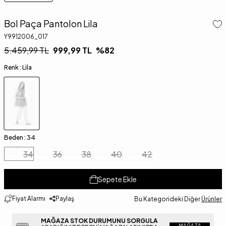
Bol Paça Pantolon Lila
Y9912006_017
5.459,99
TL
999,99
TL
%
82
Renk :
Lila
Beden :
34
34
36
38
40
42
Sepete Ekle
Fiyat Alarmı
Paylaş
Bu Kategorideki Diğer
Ürünler
MAĞAZA STOK DURUMUNU SORGULA
MAĞAZA