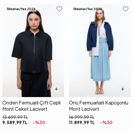
İlkbahar/Yaz 2026
İlkbahar/Yaz 2026
Önden Fermuarlı Çift Cepli
Önü Fermuarlarlı Kapüşonlu
Mont Ceket Lacivert
Mont Lacivert
13.699,99
TL
16.999,99
TL
9.589,99
TL
-%
30
11.899,99
TL
-%
30