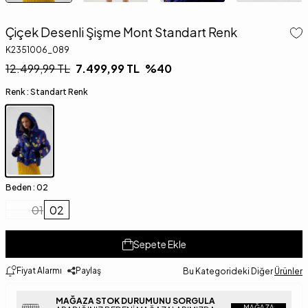
Çiçek Desenli Şişme Mont Standart Renk
K2351006_089
12.499,99
TL
7.499,99
TL
%
40
Renk :
Standart Renk
Beden :
02
01
02
Sepete Ekle
Fiyat Alarmı
Paylaş
Bu Kategorideki Diğer
Ürünler
MAĞAZA STOK DURUMUNU SORGULA
MAĞAZA