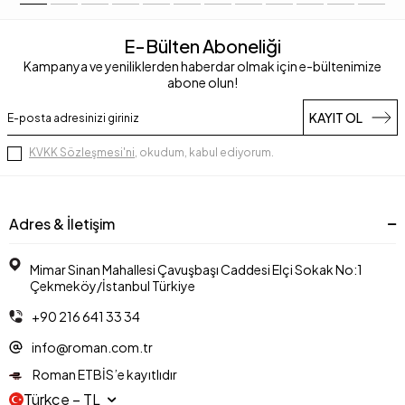
E-Bülten Aboneliği
Kampanya ve yeniliklerden haberdar olmak için e-bültenimize
abone olun!
KAYIT OL
KVKK Sözleşmesi'ni
, okudum, kabul ediyorum.
Adres & İletişim
Mimar Sinan Mahallesi Çavuşbaşı Caddesi Elçi Sokak No:1
Çekmeköy/İstanbul Türkiye
+90 216 641 33 34
info@roman.com.tr
Roman ETBİS’e kayıtlıdır
Türkçe − TL