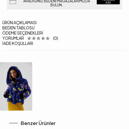
ARADIĞINIZ BEDENI MAĞAZALARIMIZDA
ARA
BULUN.
ÜRÜN AÇIKLAMASI
BEDEN TABLOSU
ÖDEME SEÇENEKLERI
YORUMLAR
(0)
İADE KOŞULLARI
Benzer Ürünler