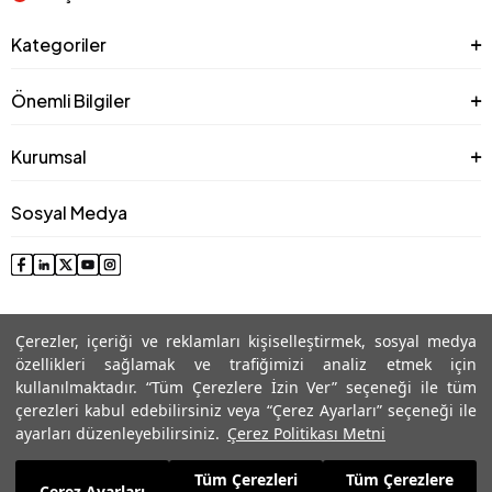
Kategoriler
Önemli Bilgiler
Kurumsal
Sosyal Medya
Çerezler, içeriği ve reklamları kişiselleştirmek, sosyal medya
özellikleri sağlamak ve trafiğimizi analiz etmek için
kullanılmaktadır. “Tüm Çerezlere İzin Ver” seçeneği ile tüm
çerezleri kabul edebilirsiniz veya “Çerez Ayarları” seçeneği ile
© 2025 Roman® Tüm Hakları Saklıdır, İzinsiz kullanılamaz
ayarları düzenleyebilirsiniz.
Çerez Politikası Metni
Tüm Çerezleri
Tüm Çerezlere
12.499,99
TL
Çerez Ayarları