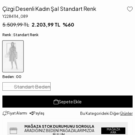
Çizgi Desenli Kadın Şal Standart Renk
Y2284114_089
5.509,99
TL
2.203,99
TL
%
60
Renk :
Standart Renk
Beden :
00
Standart Beden
Sepete Ekle
Fiyat Alarmı
Paylaş
Bu Kategorideki Diğer
Ürünler
MAĞAZA STOK DURUMUNU SORGULA
MAĞAZA
ARADIĞINIZ BEDENI MAĞAZALARIMIZDA
ARA
BULUN.