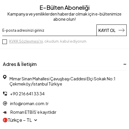
E-Bülten Aboneliği
Kampanya ve yeniliklerden haberdar olmak için e-bültenimize
abone olun!
KAYIT OL
KVKK Sözleşmesi'ni
, okudum, kabul ediyorum.
Adres & İletişim
Mimar Sinan Mahallesi Çavuşbaşı Caddesi Elçi Sokak No:1
Çekmeköy/İstanbul Türkiye
+90 216 641 33 34
info@roman.com.tr
Roman ETBİS’e kayıtlıdır
Türkçe − TL