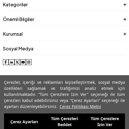
Kategoriler
Önemli Bilgiler
Kurumsal
Sosyal Medya
Çerezler, içeriği ve reklamları kişiselleştirmek, sosyal medya
özellikleri sağlamak ve trafiğimizi analiz etmek için
kullanılmaktadır. “Tüm Çerezlere İzin Ver” seçeneği ile tüm
çerezleri kabul edebilirsiniz veya “Çerez Ayarları” seçeneği ile
© 2025 Roman® Tüm Hakları Saklıdır, İzinsiz kullanılamaz
ayarları düzenleyebilirsiniz.
Çerez Politikası Metni
Tüm Çerezleri
Tüm Çerezlere
5.509,99
TL
Çerez Ayarları
Sepete Ekle
Reddet
İzin Ver
2.203,99
TL