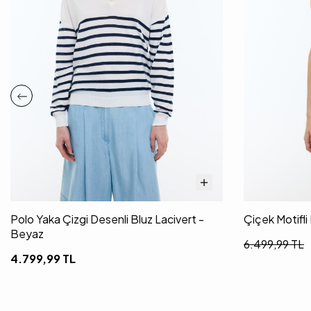
Polo Yaka Çizgi Desenli Bluz Lacivert -
Çiçek Motifli
Beyaz
6.499,99
TL
4.799,99
TL