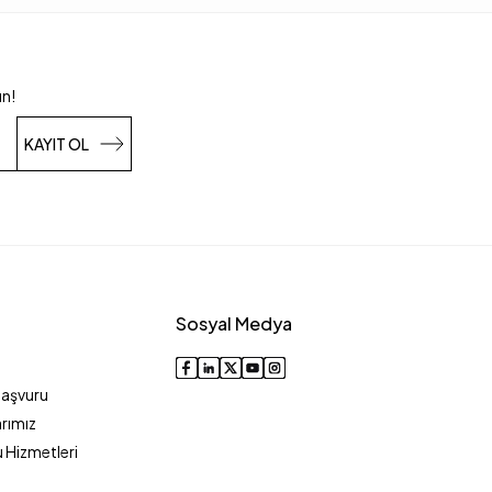
un!
KAYIT OL
Sosyal Medya
Başvuru
rımız
 Hizmetleri