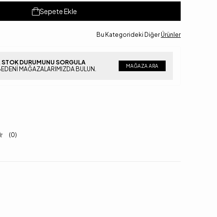
Sepete Ekle
Bu Kategorideki Diğer
Ürünler
 STOK DURUMUNU SORGULA
MAĞAZA ARA
BEDENI MAĞAZALARIMIZDA BULUN.
(0)