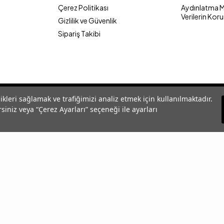
Çerez Politikası
Aydınlatma Me
Verilerin Kor
Gizlilik ve Güvenlik
Sipariş Takibi
likleri sağlamak ve trafiğimizi analiz etmek için kullanılmaktadır.
siniz veya “Çerez Ayarları” seçeneği ile ayarları