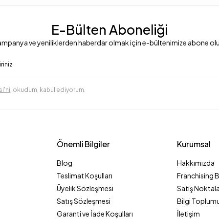
E-Bülten Aboneliği
mpanya ve yeniliklerden haberdar olmak için e-bültenimize abone ol
i'ni
, okudum, kabul ediyorum.
Önemli Bilgiler
Kurumsal
Blog
Hakkımızda
Teslimat Koşulları
Franchising 
Üyelik Sözleşmesi
Satış Noktala
Satış Sözleşmesi
Bilgi Toplumu
Garanti ve İade Koşulları
İletişim