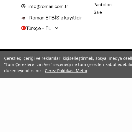
Pantolon
info@roman.com.tr
Sale
Roman ETBİS’e kayıtlıdır
Türkçe − TL
© 2025 Roman® Tüm Hakları Saklıdır, İzinsiz kullanılamaz
Çerezler, içeriği ve reklamları kişiselleştirmek, sosyal medya özel
“Tüm Çerezlere İzin Ver” seçeneği ile tüm çerezleri kabul edebilir
düzenleyebilirsiniz.
Çerez Politikası Metni