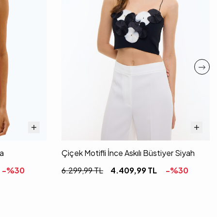
ya
Çiçek Motifli İnce Askılı Büstiyer Siyah
-%
30
6.299,99
TL
4.409,99
TL
-%
30