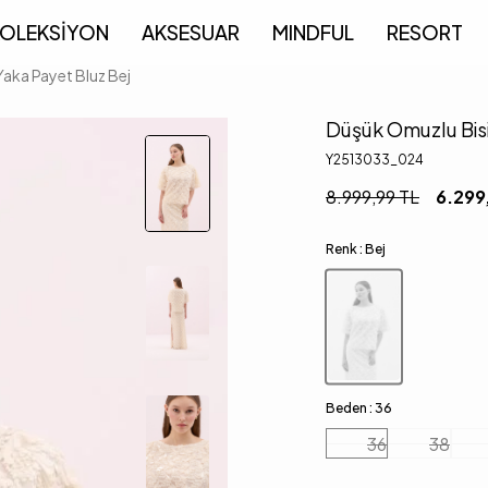
OLEKSİYON
AKSESUAR
MINDFUL
RESORT
Yaka Payet Bluz Bej
Düşük Omuzlu Bisi
Y2513033_024
8.999,99
TL
6.299
Renk :
Bej
Beden :
36
36
38