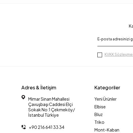
Ka
KVKK Sözleşmes
Adres & İletişim
Kategoriler
Mimar Sinan Mahallesi
Yeni Ürünler
Çavuşbaşı Caddesi Elçi
Elbise
Sokak No:1 Çekmeköy/
Bluz
İstanbul Türkiye
Triko
+90 216 641 33 34
Mont-Kaban