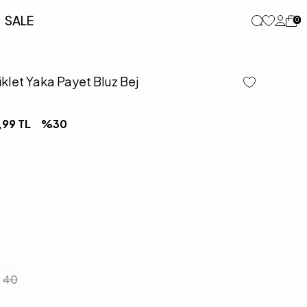
SALE
0
klet Yaka Payet Bluz Bej
,99
TL
%
30
40