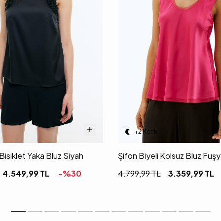
+2 Renk
 Bisiklet Yaka Bluz Siyah
Şifon Biyeli Kolsuz Bluz Fuş
4.549,99
TL
-%
30
4.799,99
TL
3.359,99
TL