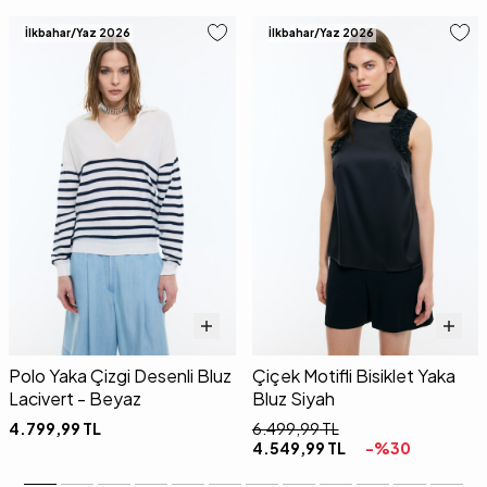
İlkbahar/Yaz 2026
İlkbahar/Yaz 2026
Polo Yaka Çizgi Desenli Bluz
Çiçek Motifli Bisiklet Yaka
Lacivert - Beyaz
Bluz Siyah
4.799,99
TL
6.499,99
TL
4.549,99
TL
-%
30