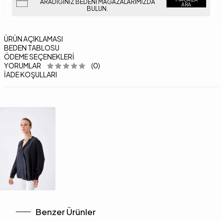
ARADIĞINIZ BEDENI MAĞAZALARIMIZDA
ARA
BULUN.
ÜRÜN AÇIKLAMASI
BEDEN TABLOSU
ÖDEME SEÇENEKLERI
YORUMLAR
(0)
İADE KOŞULLARI
Benzer Ürünler