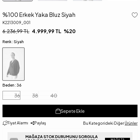
%100 Erkek Yaka Bluz Siyah
K2213009_001
6.236,99
TL
4.999,99
TL
%
20
Renk :
Siyah
Beden :
36
36
38
40
Sepete Ekle
Fiyat Alarmı
Paylaş
Bu Kategorideki Diğer
Ürünler
MAĞAZA STOK DURUMUNU SORGULA
MAĞAZA