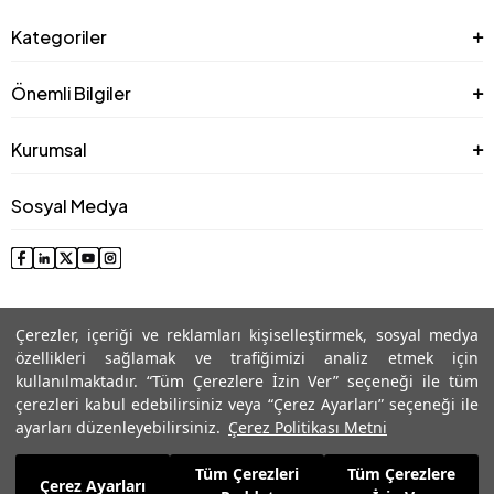
Kategoriler
Önemli Bilgiler
Kurumsal
Sosyal Medya
Çerezler, içeriği ve reklamları kişiselleştirmek, sosyal medya
özellikleri sağlamak ve trafiğimizi analiz etmek için
kullanılmaktadır. “Tüm Çerezlere İzin Ver” seçeneği ile tüm
çerezleri kabul edebilirsiniz veya “Çerez Ayarları” seçeneği ile
© 2025 Roman® Tüm Hakları Saklıdır, İzinsiz kullanılamaz
ayarları düzenleyebilirsiniz.
Çerez Politikası Metni
Tüm Çerezleri
Tüm Çerezlere
6.236,99
TL
Çerez Ayarları