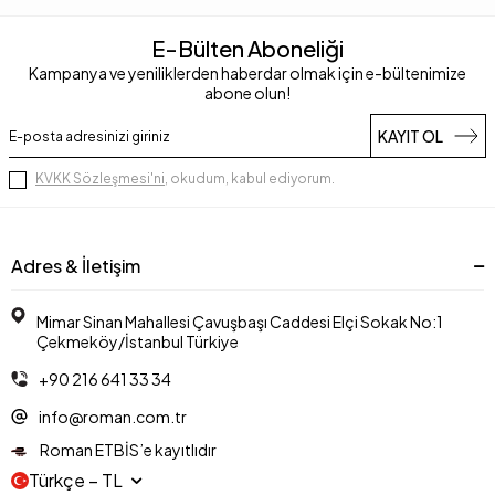
E-Bülten Aboneliği
Kampanya ve yeniliklerden haberdar olmak için e-bültenimize
abone olun!
KAYIT OL
KVKK Sözleşmesi'ni
, okudum, kabul ediyorum.
Adres & İletişim
Mimar Sinan Mahallesi Çavuşbaşı Caddesi Elçi Sokak No:1
Çekmeköy/İstanbul Türkiye
+90 216 641 33 34
info@roman.com.tr
Roman ETBİS’e kayıtlıdır
Türkçe − TL