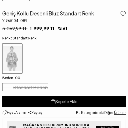
Geniş Kollu Desenli Bluz Standart Renk
Y1965104_089
5.069,99
TL
1.999,99
TL
%
61
Renk :
Standart Renk
Beden :
00
Standart Beden
Sepete Ekle
Fiyat Alarmı
Paylaş
Bu Kategorideki Diğer
Ürünler
MAĞAZA STOK DURUMUNU SORGULA
MAĞAZA