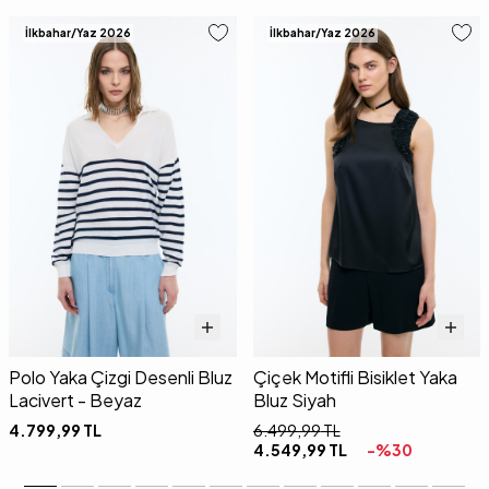
İlkbahar/Yaz 2026
İlkbahar/Yaz 2026
Polo Yaka Çizgi Desenli Bluz
Çiçek Motifli Bisiklet Yaka
Lacivert - Beyaz
Bluz Siyah
4.799,99
TL
6.499,99
TL
4.549,99
TL
-%
30