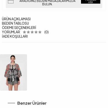
ARADIĞINIZ BEDENI MAĞAZALARIMIZDA
ARA
BULUN.
ÜRÜN AÇIKLAMASI
BEDEN TABLOSU
ÖDEME SEÇENEKLERI
YORUMLAR
(0)
İADE KOŞULLARI
Benzer Ürünler