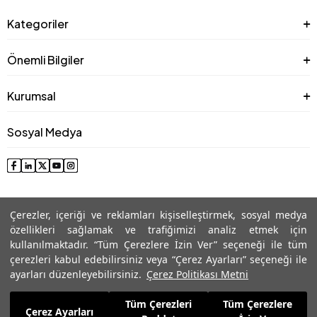
Kategoriler
Önemli Bilgiler
Kurumsal
Sosyal Medya
Çerezler, içeriği ve reklamları kişiselleştirmek, sosyal medya
özellikleri sağlamak ve trafiğimizi analiz etmek için
kullanılmaktadır. “Tüm Çerezlere İzin Ver” seçeneği ile tüm
çerezleri kabul edebilirsiniz veya “Çerez Ayarları” seçeneği ile
© 2025 Roman® Tüm Hakları Saklıdır, İzinsiz kullanılamaz
ayarları düzenleyebilirsiniz.
Çerez Politikası Metni
Tüm Çerezleri
Tüm Çerezlere
5.069,99
TL
Çerez Ayarları