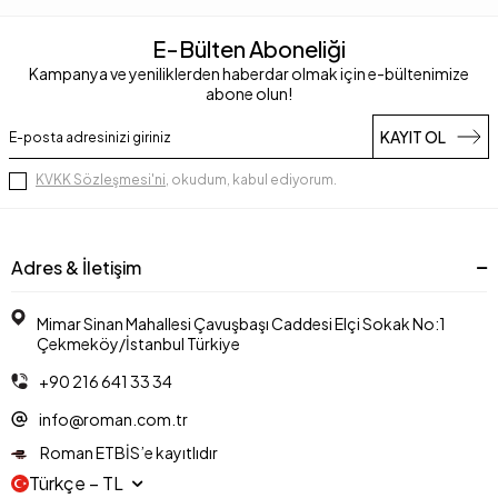
E-Bülten Aboneliği
Kampanya ve yeniliklerden haberdar olmak için e-bültenimize
abone olun!
KAYIT OL
KVKK Sözleşmesi'ni
, okudum, kabul ediyorum.
Adres & İletişim
Mimar Sinan Mahallesi Çavuşbaşı Caddesi Elçi Sokak No:1
Çekmeköy/İstanbul Türkiye
+90 216 641 33 34
info@roman.com.tr
Roman ETBİS’e kayıtlıdır
Türkçe − TL