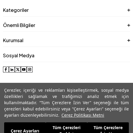
Kategoriler
Önemli Bilgiler
Kurumsal
Sosyal Medya
Çerezler, içeriği ve reklamları kişiselleştirmek, sosyal medya
özellikleri sağlamak ve trafiğimizi analiz etmek için
kullanılmaktadır. “Tüm Çerezlere İzin Ver” seçeneği ile tüm
çerezleri kabul edebilirsiniz veya “Çerez Ayarları” seçeneği ile
© 2025 Roman® Tüm Hakları Saklıdır, İzinsiz kullanılamaz
ayarları düzenleyebilirsiniz.
Çerez Politikası Metni
Tüm Çerezleri
Tüm Çerezlere
5.654,99
TL
Çerez Ayarları