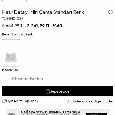
Hasır Detaylı Mini Çanta Standart Renk
Y2181910_089
5.654,99
TL
2.261,99
TL
%
60
Renk :
Standart Renk
Beden :
00
Standart Beden
Sepete Ekle
Fiyat Alarmı
Paylaş
Bu Kategorideki Diğer
Ürünler
MAĞAZA STOK DURUMUNU SORGULA
MAĞAZA