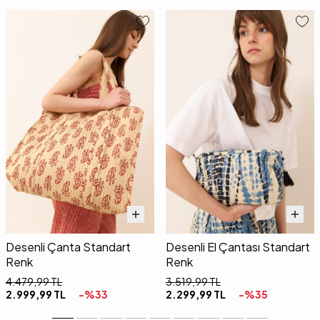
Desenli Çanta Standart
Desenli El Çantası Standart
Renk
Renk
4.479,99
TL
3.519,99
TL
2.999,99
TL
-%
33
2.299,99
TL
-%
35