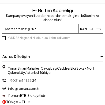
E-Bülten Aboneliği
Kampanya ve yeniliklerden haberdar olmak için e-bültenimize
abone olun!
KAYIT OL
KVKK Sözleşmesi'ni
, okudum, kabul ediyorum.
Adres & İletişim
Mimar Sinan Mahallesi Çavuşbaşı Caddesi Elçi Sokak No:1
Çekmeköy/İstanbul Türkiye
+90 216 641 33 34
info@roman.com.tr
Roman ETBİS’e kayıtlıdır
Türkçe − TL