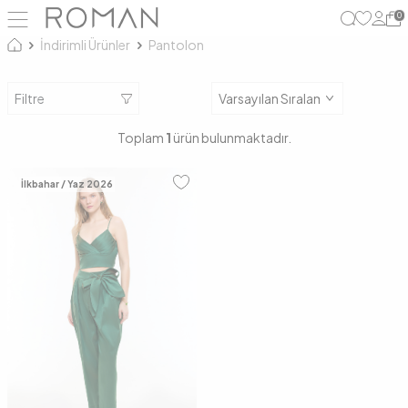
0
İndirimli Ürünler
Pantolon
Filtre
Toplam
1
ürün bulunmaktadır.
İlkbahar / Yaz 2026
34
36
38
40
42