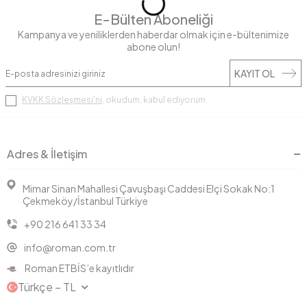
E-Bülten Aboneliği
Kampanya ve yeniliklerden haberdar olmak için e-bültenimize
abone olun!
KAYIT OL
KVKK Sözleşmesi'ni
, okudum, kabul ediyorum.
Adres & İletişim
Mimar Sinan Mahallesi Çavuşbaşı Caddesi Elçi Sokak No:1
Çekmeköy/İstanbul Türkiye
+90 216 641 33 34
info@roman.com.tr
Roman ETBİS’e kayıtlıdır
Türkçe − TL