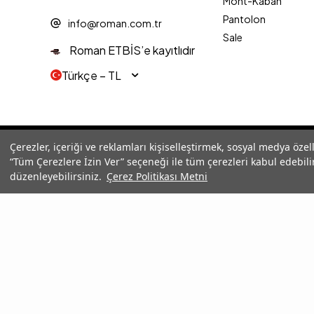
Mont-Kaban
Pantolon
info@roman.com.tr
Sale
Roman ETBİS’e kayıtlıdır
Türkçe − TL
© 2025 Roman® Tüm Hakları Saklıdır, İzinsiz kullanılamaz
Çerezler, içeriği ve reklamları kişiselleştirmek, sosyal medya özel
“Tüm Çerezlere İzin Ver” seçeneği ile tüm çerezleri kabul edebilir
düzenleyebilirsiniz.
Çerez Politikası Metni