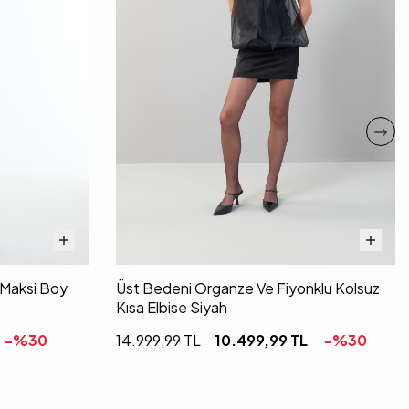
i Maksi Boy
Üst Bedeni Organze Ve Fiyonklu Kolsuz
Kısa Elbise Siyah
-%
30
14.999,99
TL
10.499,99
TL
-%
30