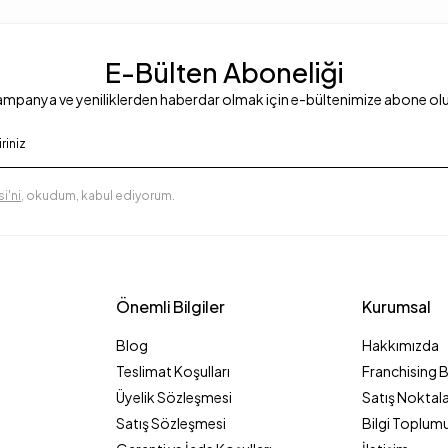
E-Bülten Aboneliği
mpanya ve yeniliklerden haberdar olmak için e-bültenimize abone ol
i'ni
, okudum, kabul ediyorum.
Önemli Bilgiler
Kurumsal
Blog
Hakkımızda
Teslimat Koşulları
Franchising 
Üyelik Sözleşmesi
Satış Noktala
Satış Sözleşmesi
Bilgi Toplumu