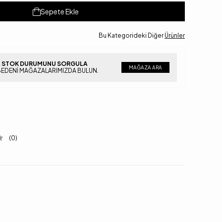
Sepete Ekle
Bu Kategorideki Diğer
Ürünler
 STOK DURUMUNU SORGULA
MAĞAZA ARA
BEDENI MAĞAZALARIMIZDA BULUN.
(0)