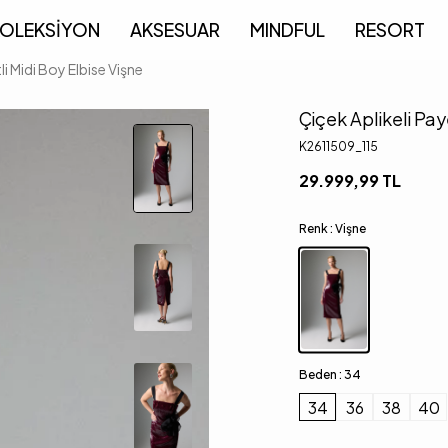
OLEKSİYON
AKSESUAR
MINDFUL
RESORT
li Midi Boy Elbise Vişne
Çiçek Aplikeli Pay
K2611509_115
29.999,99
TL
Renk :
Vişne
Beden :
34
34
36
38
40