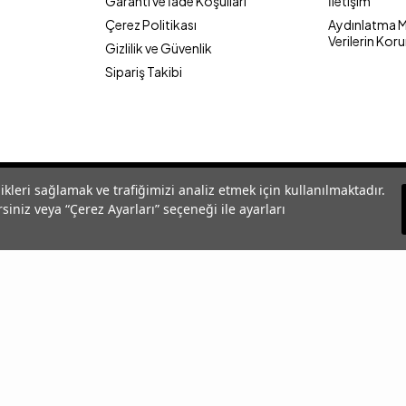
Garanti ve İade Koşulları
İletişim
Çerez Politikası
Aydınlatma Me
Verilerin Kor
Gizlilik ve Güvenlik
Sipariş Takibi
likleri sağlamak ve trafiğimizi analiz etmek için kullanılmaktadır.
siniz veya “Çerez Ayarları” seçeneği ile ayarları