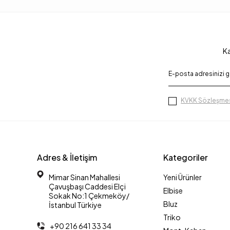
Ka
KVKK Sözleşmes
Adres & İletişim
Kategoriler
Mimar Sinan Mahallesi
Yeni Ürünler
Çavuşbaşı Caddesi Elçi
Elbise
Sokak No:1 Çekmeköy/
Bluz
İstanbul Türkiye
Triko
+90 216 641 33 34