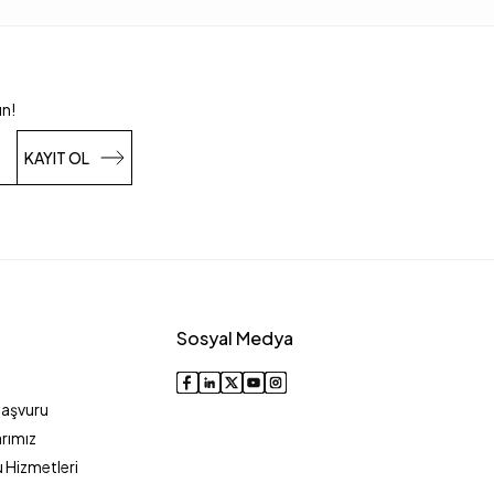
un!
KAYIT OL
Sosyal Medya
Başvuru
rımız
 Hizmetleri