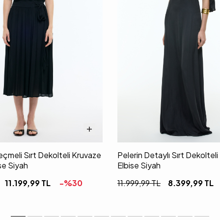
meli Sırt Dekolteli Kruvaze
Pelerin Detaylı Sırt Dekoltel
se Siyah
Elbise Siyah
11.199,99
TL
-%
30
11.999,99
TL
8.399,99
TL