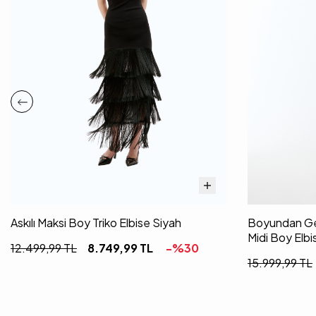
Askılı Maksi Boy Triko Elbise Siyah
Boyundan Geç
Midi Boy Elbi
12.499,99
TL
8.749,99
TL
-%
30
15.999,99
TL