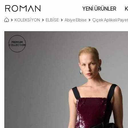
YENİ ÜRÜNLER
K
KOLEKSİYON
ELBİSE
Abiye Elbise
Çiçek Aplikeli Payet
PREMIUM
COLLECTION