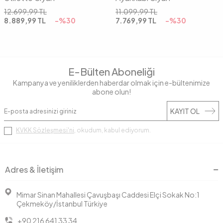
12.699,99
TL
11.099,99
TL
8.889,99
TL
-%
30
7.769,99
TL
-%
30
E-Bülten Aboneliği
Kampanya ve yeniliklerden haberdar olmak için e-bültenimize
abone olun!
KAYIT OL
KVKK Sözleşmesi'ni
, okudum, kabul ediyorum.
Adres & İletişim
Mimar Sinan Mahallesi Çavuşbaşı Caddesi Elçi Sokak No:1
Çekmeköy/İstanbul Türkiye
+90 216 641 33 34