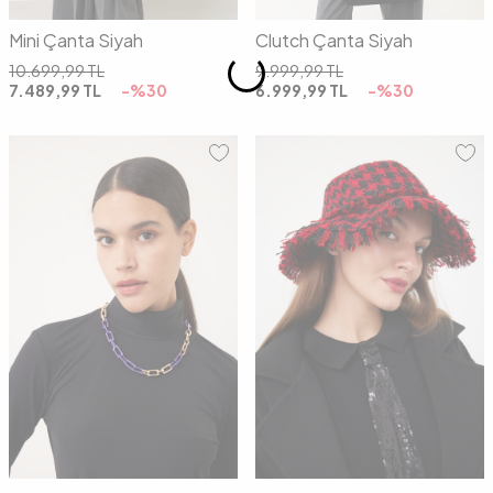
Mini Çanta Siyah
Clutch Çanta Siyah
10.699,99
TL
9.999,99
TL
7.489,99
TL
-%
30
6.999,99
TL
-%
30
00
00