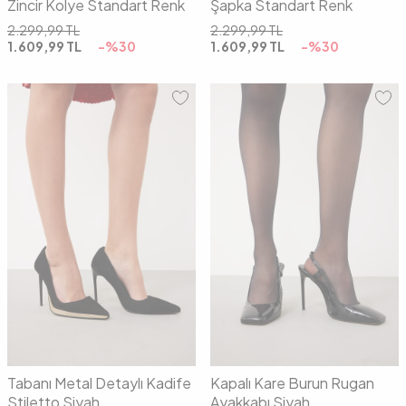
Zincir Kolye Standart Renk
Şapka Standart Renk
2.299,99
TL
2.299,99
TL
1.609,99
TL
-%
30
1.609,99
TL
-%
30
37
38
39
40
37
38
39
40
Tabanı Metal Detaylı Kadife
Kapalı Kare Burun Rugan
Stiletto Siyah
Ayakkabı Siyah