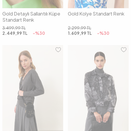
Gold Detaylı Sallantılı Küpe
Gold Kolye Standart Renk
Standart Renk
3.499,99
TL
2.299,99
TL
2.449,99
TL
-%
30
1.609,99
TL
-%
30
00
00