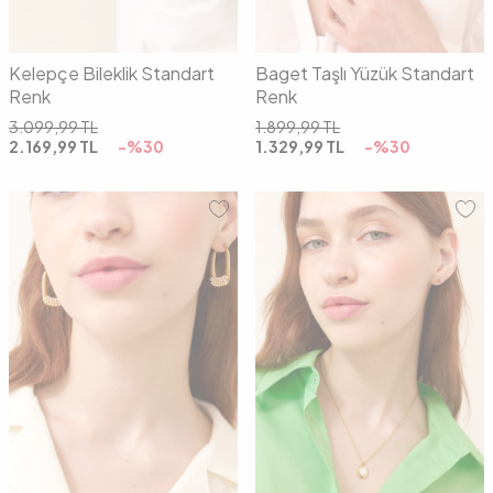
Kelepçe Bileklik Standart
Baget Taşlı Yüzük Standart
Renk
Renk
3.099,99
TL
1.899,99
TL
2.169,99
TL
-%
30
1.329,99
TL
-%
30
00
00