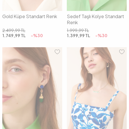
Gold Küpe Standart Renk
Sedef Taşlı Kolye Standart
Renk
2.499,99
TL
1.999,99
TL
1.749,99
TL
-%
30
1.399,99
TL
-%
30
00
00