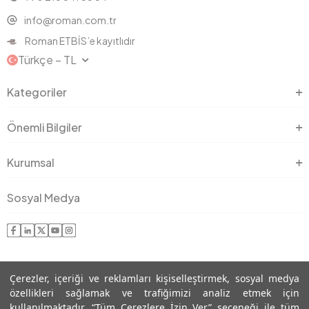
info@roman.com.tr
Roman ETBİS’e kayıtlıdır
Türkçe − TL
Kategoriler
Önemli Bilgiler
Kurumsal
Sosyal Medya
Çerezler, içeriği ve reklamları kişiselleştirmek, sosyal medya
özellikleri sağlamak ve trafiğimizi analiz etmek için
kullanılmaktadır. “Tüm Çerezlere İzin Ver” seçeneği ile tüm