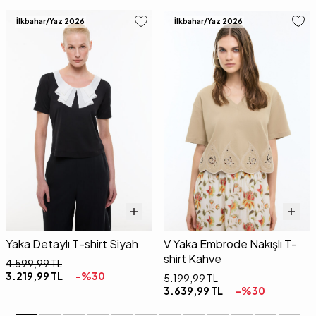
İlkbahar/Yaz 2026
İlkbahar/Yaz 2026
Yaka Detaylı T-shirt Siyah
V Yaka Embrode Nakışlı T-
shirt Kahve
4.599,99
TL
3.219,99
TL
-%
30
5.199,99
TL
3.639,99
TL
-%
30