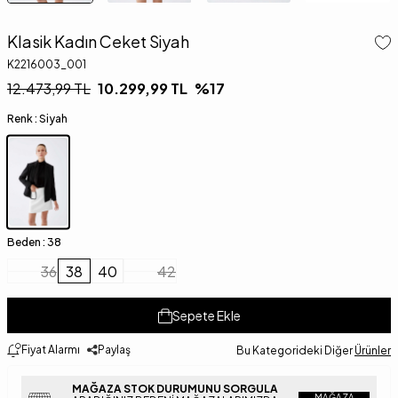
Klasik Kadın Ceket Siyah
K2216003_001
12.473,99
TL
10.299,99
TL
%
17
Renk :
Siyah
Beden :
38
36
38
40
42
Sepete Ekle
Fiyat Alarmı
Paylaş
Bu Kategorideki Diğer
Ürünler
MAĞAZA STOK DURUMUNU SORGULA
MAĞAZA