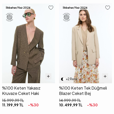
İlkbahar/Yaz 2026
İlkbahar/Yaz 2026
+2 Renk
%100 Keten Yakasız
%100 Keten Tek Düğmeli
Kruvaze Ceket Haki
Blazer Ceket Bej
15.999,99
TL
14.999,99
TL
11.199,99
TL
-%
30
10.499,99
TL
-%
30