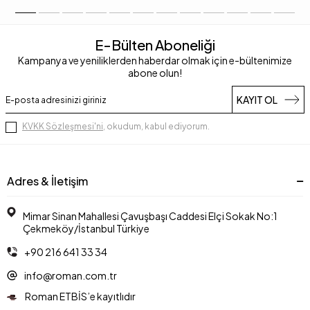
E-Bülten Aboneliği
Kampanya ve yeniliklerden haberdar olmak için e-bültenimize
abone olun!
KAYIT OL
KVKK Sözleşmesi'ni
, okudum, kabul ediyorum.
Adres & İletişim
Mimar Sinan Mahallesi Çavuşbaşı Caddesi Elçi Sokak No:1
Çekmeköy/İstanbul Türkiye
+90 216 641 33 34
info@roman.com.tr
Roman ETBİS’e kayıtlıdır