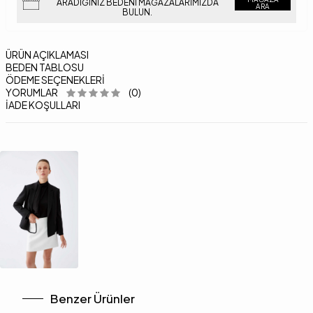
ARADIĞINIZ BEDENI MAĞAZALARIMIZDA
ARA
BULUN.
ÜRÜN AÇIKLAMASI
BEDEN TABLOSU
ÖDEME SEÇENEKLERI
YORUMLAR
(0)
İADE KOŞULLARI
Benzer Ürünler