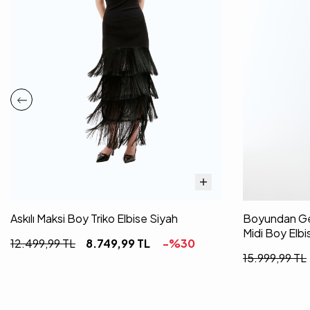
Askılı Maksi Boy Triko Elbise Siyah
Boyundan Geç
Midi Boy Elbi
12.499,99
TL
8.749,99
TL
-%
30
15.999,99
TL