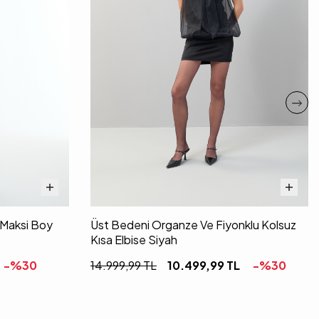
i Maksi Boy
Üst Bedeni Organze Ve Fiyonklu Kolsuz
Kısa Elbise Siyah
-%
30
14.999,99
TL
10.499,99
TL
-%
30