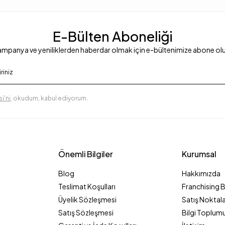
E-Bülten Aboneliği
mpanya ve yeniliklerden haberdar olmak için e-bültenimize abone ol
i'ni
, okudum, kabul ediyorum.
Önemli Bilgiler
Kurumsal
Blog
Hakkımızda
Teslimat Koşulları
Franchising 
Üyelik Sözleşmesi
Satış Noktala
Satış Sözleşmesi
Bilgi Toplumu