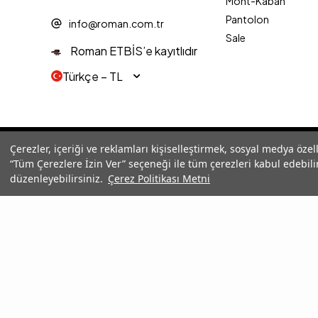
Mont-Kaban
Pantolon
info@roman.com.tr
Sale
Roman ETBİS’e kayıtlıdır
Türkçe − TL
© 2025 Roman® Tüm Hakları Saklıdır, İzinsiz kullanılamaz
Çerezler, içeriği ve reklamları kişiselleştirmek, sosyal medya özel
“Tüm Çerezlere İzin Ver” seçeneği ile tüm çerezleri kabul edebilir
düzenleyebilirsiniz.
Çerez Politikası Metni