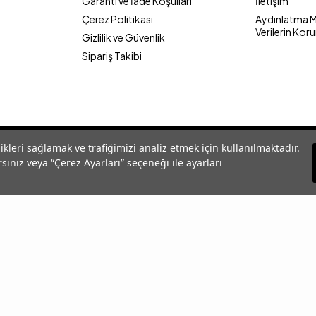
Garanti ve İade Koşulları
İletişim
Çerez Politikası
Aydınlatma Me
Verilerin Kor
Gizlilik ve Güvenlik
Sipariş Takibi
likleri sağlamak ve trafiğimizi analiz etmek için kullanılmaktadır.
siniz veya “Çerez Ayarları” seçeneği ile ayarları