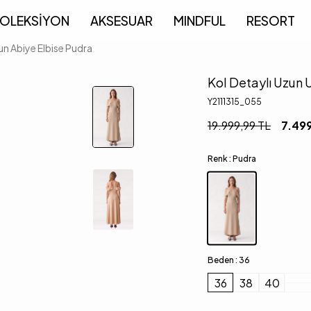
OLEKSİYON
AKSESUAR
MINDFUL
RESORT
un Abiye Elbise Pudra
Kol Detaylı Uzun 
Y2111315_055
19.999,99
TL
7.49
Renk :
Pudra
Beden :
36
36
38
40