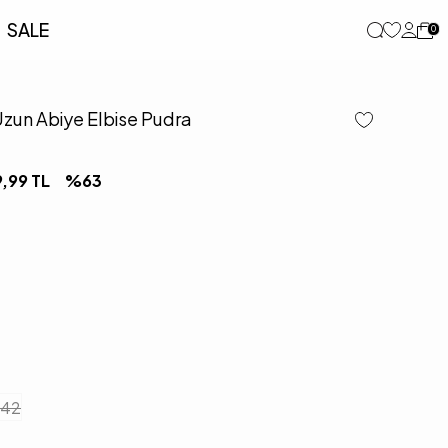
SALE
0
Uzun Abiye Elbise Pudra
9,99
TL
%
63
42