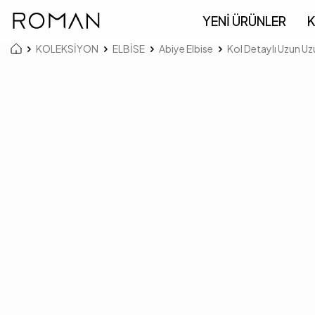
YENİ ÜRÜNLER
K
KOLEKSİYON
ELBİSE
Abiye Elbise
Kol Detaylı Uzun Uz