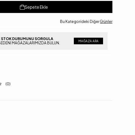
Sepete Ekle
Bu Kategorideki Diğer
Ürünler
 STOK DURUMUNU SORGULA
MAĞAZA ARA
BEDENI MAĞAZALARIMIZDA BULUN.
(0)