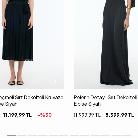
meli Sırt Dekolteli Kruvaze
Pelerin Detaylı Sırt Dekoltel
se Siyah
Elbise Siyah
11.199,99
TL
-%
30
11.999,99
TL
8.399,99
TL