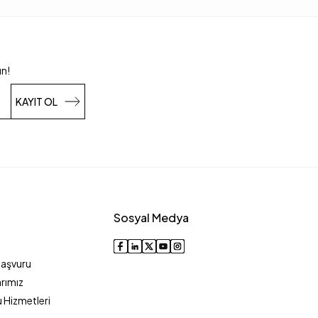
un!
KAYIT OL
Sosyal Medya
Başvuru
rımız
 Hizmetleri