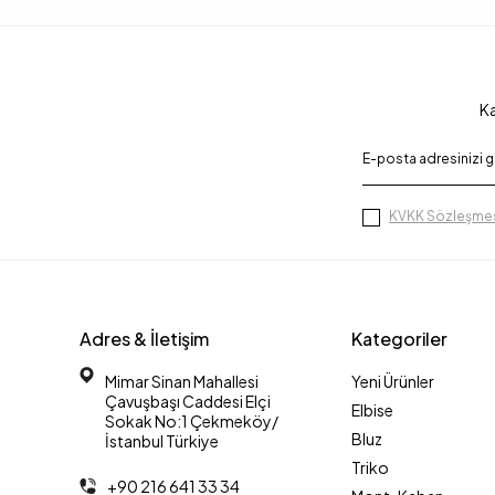
Ka
KVKK Sözleşmes
Adres & İletişim
Kategoriler
Mimar Sinan Mahallesi
Yeni Ürünler
Çavuşbaşı Caddesi Elçi
Elbise
Sokak No:1 Çekmeköy/
Bluz
İstanbul Türkiye
Triko
+90 216 641 33 34