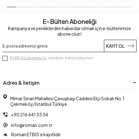
E-Bülten Aboneliği
Kampanya ve yeniliklerden haberdar olmak için e-bültenimize
abone olun!
KAYIT OL
KVKK Sözleşmesi'ni
, okudum, kabul ediyorum.
Adres & İletişim
Mimar Sinan Mahallesi Çavuşbaşı Caddesi Elçi Sokak No:1
Çekmeköy/İstanbul Türkiye
+90 216 641 33 34
info@roman.com.tr
Roman ETBİS’e kayıtlıdır