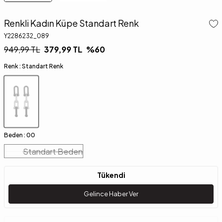
Renkli Kadın Küpe Standart Renk
Y2286232_089
949,99
TL
379,99
TL
%
60
Renk :
Standart Renk
Beden :
00
Standart Beden
Tükendi
Gelince Haber Ver