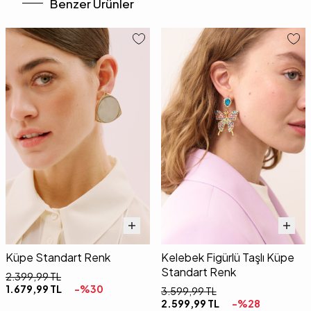
Benzer Ürünler
Küpe Standart Renk
Kelebek Figürlü Taşlı Küpe
Standart Renk
2.399,99
TL
1.679,99
TL
-%
30
3.599,99
TL
2.599,99
TL
-%
28