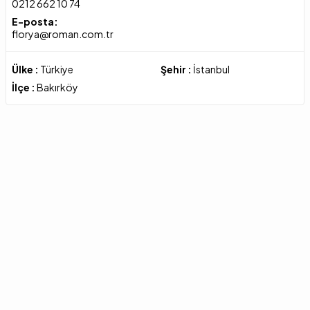
0212 662 10 74
E-posta:
florya@roman.com.tr
Ülke :
Türkiye
Şehir :
İstanbul
İlçe :
Bakırköy