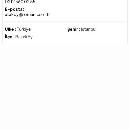
0212 560 02 85
E-posta:
atakoy@roman.com.tr
Ülke :
Türkiye
Şehir :
İstanbul
İlçe :
Bakırköy