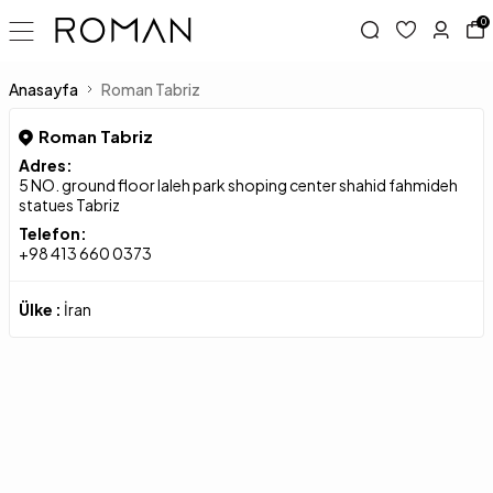
0
Anasayfa
Roman Tabriz
Roman Tabriz
Adres:
5 NO. ground floor laleh park shoping center shahid fahmideh
statues Tabriz
Telefon:
+98 413 660 0373
Ülke :
İran