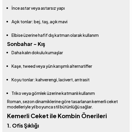
İnce astar veya astarsız yapı
Açık tonlar: bej, taş, açık mavi
Elbise üzerine hafif dış katman olarak kullanım
Sonbahar - Kış
Daha kalın dokulu kumaşlar
Kaşe, tweed veya yün karışımlı alternatifler
Koyu tonlar: kahverengi, lacivert, antrasit
Triko veya gömlek üzerine katmanlı kullanım
Roman, sezon dinamiklerine göre tasarlanan kemerli ceket
modelleriyle yıl boyunca stil bütünlüğü sağlar.
Kemerli Ceket ile Kombin Önerileri
1. Ofis Şıklığı