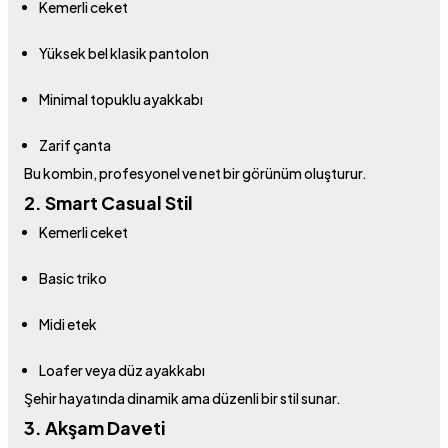
Kemerli ceket
Yüksek bel klasik pantolon
Minimal topuklu ayakkabı
Zarif çanta
Bu kombin, profesyonel ve net bir görünüm oluşturur.
2. Smart Casual Stil
Kemerli ceket
Basic triko
Midi etek
Loafer veya düz ayakkabı
Şehir hayatında dinamik ama düzenli bir stil sunar.
3. Akşam Daveti