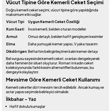
Vücut Tipine Göre Kemerli Ceket Seçimi
Doğru kemerli ceket seçimi, vücut tipine göre yapıldığında
maksimum etki sağlar.
Vücut Tipi
Uygun Kemerli Ceket Özelliği
Kum Saati
İnce kemerli, belden oturan modeller
Armut
Omuz detaylı, belden hafif genişleyen kesimler
Elma
Daha yumuşak kemer yapısı, V yaka tasarım
Dikdörtgen
Bel hattını belirginleştiren kalın kemer detayı
Bel vurgusu sayesinde kemerli ceket, oranları dengeleyerek
daha feminen bir siluet oluşturur. Roman’ın kadın ceket
koleksiyonunda farklı kesim alternatifleri bulunması, bu
dengeyi kolaylaştırır.
Mevsime Göre Kemerli Ceket Kullanımı
Kemerli ceketler dört mevsim tercih edilebilir. Ancak kumaş ve
astar yapısı seçimde belirleyici olmalıdır.
İlkbahar - Yaz
Hafif dokulu kumaşlar