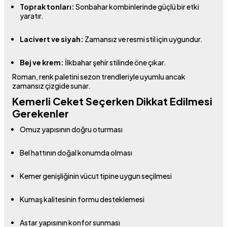
Toprak tonları:
Sonbahar kombinlerinde güçlü bir etki
yaratır.
Lacivert ve siyah:
Zamansız ve resmi stil için uygundur.
Bej ve krem:
İlkbahar şehir stilinde öne çıkar.
Roman, renk paletini sezon trendleriyle uyumlu ancak
zamansız çizgide sunar.
Kemerli Ceket Seçerken Dikkat Edilmesi
Gerekenler
Omuz yapısının doğru oturması
Bel hattının doğal konumda olması
Kemer genişliğinin vücut tipine uygun seçilmesi
Kumaş kalitesinin formu desteklemesi
Astar yapısının konfor sunması