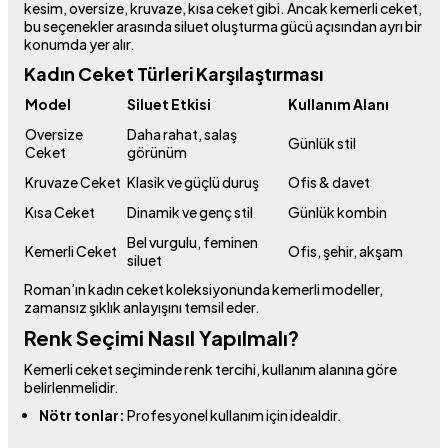
kesim, oversize, kruvaze, kısa ceket gibi. Ancak kemerli ceket,
bu seçenekler arasında siluet oluşturma gücü açısından ayrı bir
konumda yer alır.
Kadın Ceket Türleri Karşılaştırması
Model
Siluet Etkisi
Kullanım Alanı
Oversize
Daha rahat, salaş
Günlük stil
Ceket
görünüm
Kruvaze Ceket
Klasik ve güçlü duruş
Ofis & davet
Kısa Ceket
Dinamik ve genç stil
Günlük kombin
Bel vurgulu, feminen
Kemerli Ceket
Ofis, şehir, akşam
siluet
Roman’ın kadın ceket koleksiyonunda kemerli modeller,
zamansız şıklık anlayışını temsil eder.
Renk Seçimi Nasıl Yapılmalı?
Kemerli ceket seçiminde renk tercihi, kullanım alanına göre
belirlenmelidir.
Nötr tonlar:
Profesyonel kullanım için idealdir.