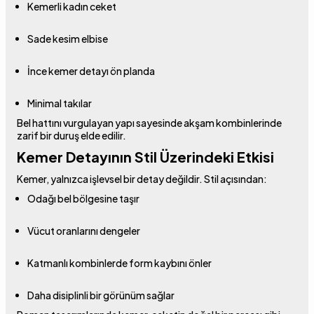
Kemerli kadın ceket
Sade kesim elbise
İnce kemer detayı ön planda
Minimal takılar
Bel hattını vurgulayan yapı sayesinde akşam kombinlerinde
zarif bir duruş elde edilir.
Kemer Detayının Stil Üzerindeki Etkisi
Kemer, yalnızca işlevsel bir detay değildir. Stil açısından:
Odağı bel bölgesine taşır
Vücut oranlarını dengeler
Katmanlı kombinlerde form kaybını önler
Daha disiplinli bir görünüm sağlar