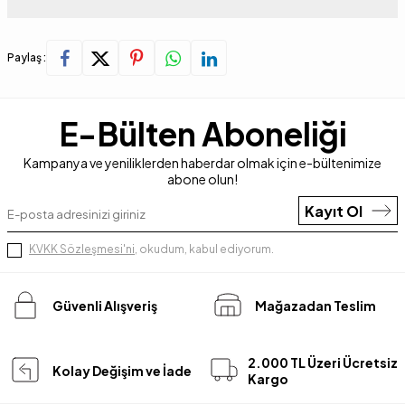
Paylaş :
E-Bülten Aboneliği
Kampanya ve yeniliklerden haberdar olmak için e-bültenimize
abone olun!
Kayıt Ol
KVKK Sözleşmesi'ni
, okudum, kabul ediyorum.
Güvenli Alışveriş
Mağazadan Teslim
2.000 TL Üzeri Ücretsiz
Kolay Değişim ve İade
Kargo