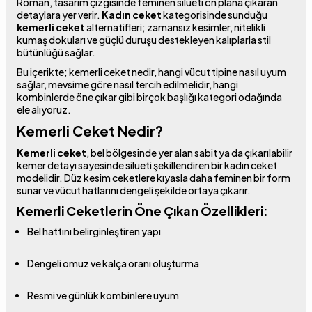
Roman, tasarım çizgisinde feminen silueti ön plana çıkaran
detaylara yer verir.
Kadın ceket
kategorisinde sunduğu
kemerli ceket
alternatifleri; zamansız kesimler, nitelikli
kumaş dokuları ve güçlü duruşu destekleyen kalıplarla stil
bütünlüğü sağlar.
Bu içerikte; kemerli ceket nedir, hangi vücut tipine nasıl uyum
sağlar, mevsime göre nasıl tercih edilmelidir, hangi
kombinlerde öne çıkar gibi birçok başlığı kategori odağında
ele alıyoruz.
Kemerli Ceket Nedir?
Kemerli ceket
, bel bölgesinde yer alan sabit ya da çıkarılabilir
kemer detayı sayesinde silueti şekillendiren bir kadın ceket
modelidir. Düz kesim ceketlere kıyasla daha feminen bir form
sunar ve vücut hatlarını dengeli şekilde ortaya çıkarır.
Kemerli Ceketlerin Öne Çıkan Özellikleri:
Bel hattını belirginleştiren yapı
Dengeli omuz ve kalça oranı oluşturma
Resmi ve günlük kombinlere uyum