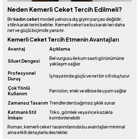
Neden Kemerli Ceket Tercih Edilmeli?
Bir
kadın ceket
modeli yalnızca dış giyim parçası değildir;
stilin karakterini belirler. Kemerli ceket ise bu karakteri daha
net ve güçlü biçimde yansıtır.
Kemerli Ceket Tercih Etmenin Avantajları
Avantaj
Açıklama
Bel vurgusu ile kum saati görünümüne
Siluet Dengesi
yaklaşım sağlar
Profesyonel
İş hayatında güçlü ve net bir stil oluşturur
Duruş
Çok Yönlü
Pantolon, etek ve elbise ile uyum sağlar
Kullanım
Zamansız Tasarım
Trendlerden bağımsız şıklık sunar
Katmanlı Stil
Triko, gömlek veya ince kazakla
İmkanı
kombinlenebilir
Roman, kemerli ceket tasarımlarında bu avantajları minimal
ama etkili detaylarla destekler.