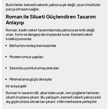
Bu kriterler, kemerli ceketin yalnızca şık değil, uzun ömürlü bir
parça olmasını sağlar.
Roman ile Silueti Güçlendiren Tasarım
Anlayışı
Roman, kadın ceket tasarımlarında yalnızca estetik değil;
oran, form ve dengeyi de ön planda tutar. Kemerli ceket
koleksiyonunda:
Bel hattını netleştiren kesimler
Modern omuz yapıları
Sezonla uyumlu kumaş dokuları
Minimal ama güçlü detaylar
bir araya gelir.
Roman’ın tasarım dili; abartıdan uzak, net çizgilerle feminen
silueti ön plana çıkarır. Bu yaklaşım, kemerli ceketi yalnızca bir
dış giyim ürünü olmaktan çıkarır; stilin merkezine yerleştirir.