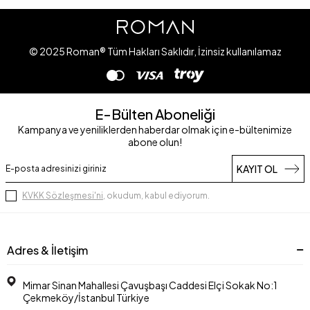
© 2025 Roman® Tüm Hakları Saklıdır, İzinsiz kullanılamaz
E-Bülten Aboneliği
Kampanya ve yeniliklerden haberdar olmak için e-bültenimize
abone olun!
KAYIT OL
KVKK Sözleşmesi'ni
, okudum, kabul ediyorum.
Adres & İletişim
Mimar Sinan Mahallesi Çavuşbaşı Caddesi Elçi Sokak No:1
Çekmeköy/İstanbul Türkiye