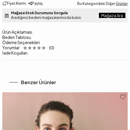
Fiyat Alarmı
Paylaş
Bu Kategorideki Diğer
Ürünler
Mağaza Stok Durumunu Sorgula
Mağaza Ara
Aradığınız bedeni mağazalarımızda bulun.
Ürün Açıklaması
Beden Tablosu
Ödeme Seçenekleri
Yorumlar
(0)
İade Koşulları
Benzer Ürünler