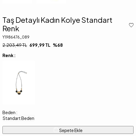
Taş Detaylı Kadın Kolye Standart
Renk
Y1986476_089
2.203,49
TL
699,99
TL
%
68
Renk :
Beden :
Standart Beden
Sepete Ekle