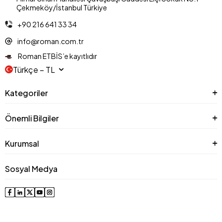
Çekmeköy/İstanbul Türkiye
+90 216 641 33 34
info@roman.com.tr
Roman ETBİS’e kayıtlıdır
Türkçe − TL
Kategoriler
Önemli Bilgiler
Kurumsal
Sosyal Medya