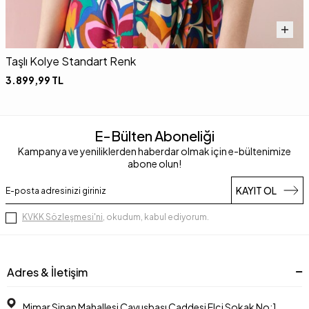
Taşlı Kolye Standart Renk
T
3.899,99
TL
E-Bülten Aboneliği
Kampanya ve yeniliklerden haberdar olmak için e-bültenimize
abone olun!
KAYIT OL
KVKK Sözleşmesi'ni
, okudum, kabul ediyorum.
Adres & İletişim
Mimar Sinan Mahallesi Çavuşbaşı Caddesi Elçi Sokak No:1