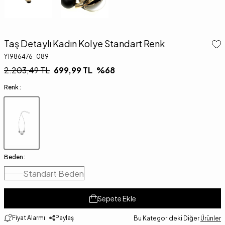
Taş Detaylı Kadın Kolye Standart Renk
Y1986476_089
2.203,49
TL
699,99
TL
%
68
Renk :
Beden :
Standart Beden
Sepete Ekle
Fiyat Alarmı
Paylaş
Bu Kategorideki Diğer
Ürünler