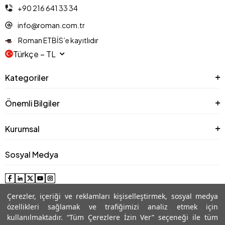
+90 216 641 33 34
info@roman.com.tr
Roman ETBİS’e kayıtlıdır
Türkçe − TL
Kategoriler
Önemli Bilgiler
Kurumsal
Sosyal Medya
Çerezler, içeriği ve reklamları kişiselleştirmek, sosyal medya
özellikleri sağlamak ve trafiğimizi analiz etmek için
kullanılmaktadır. “Tüm Çerezlere İzin Ver” seçeneği ile tüm