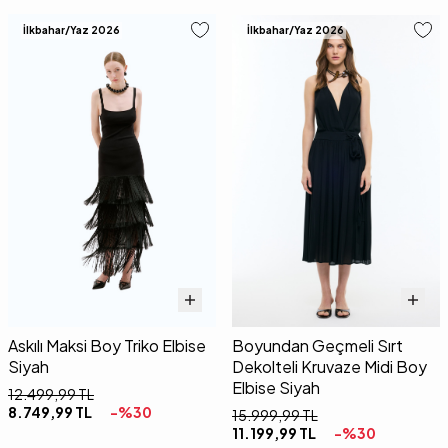
İlkbahar/Yaz 2026
İlkbahar/Yaz 2026
Askılı Maksi Boy Triko Elbise
Boyundan Geçmeli Sırt
Siyah
Dekolteli Kruvaze Midi Boy
Elbise Siyah
12.499,99
TL
8.749,99
TL
-%
30
15.999,99
TL
11.199,99
TL
-%
30