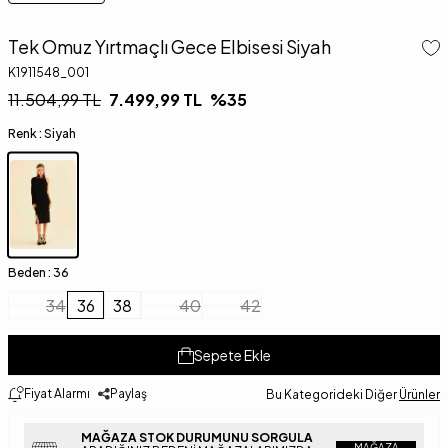
Tek Omuz Yırtmaçlı Gece Elbisesi Siyah
K1911548_001
11.504,99
TL
7.499,99
TL
%
35
Renk :
Siyah
Beden :
36
34
36
38
40
42
Sepete Ekle
Fiyat Alarmı
Paylaş
Bu Kategorideki Diğer
Ürünler
MAĞAZA STOK DURUMUNU SORGULA
MAĞAZA