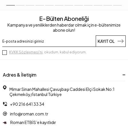
E-Bülten Aboneliği
Kampanya ve yeniliklerden haberdar olmak için e-bültenimize
abone olun!
KAYIT OL
KVKK Sözleşmesi'ni
, okudum, kabul ediyorum.
Adres & İletişim
Mimar Sinan Mahallesi Çavuşbaşı Caddesi Elçi Sokak No:1
Çekmeköy/İstanbul Türkiye
+90 216 641 33 34
info@roman.com.tr
Roman ETBİS’e kayıtlıdır