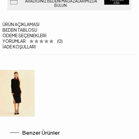
ARADIĞINIZ BEDENI MAĞAZALARIMIZDA
ARA
BULUN.
ÜRÜN AÇIKLAMASI
BEDEN TABLOSU
ÖDEME SEÇENEKLERI
YORUMLAR
(0)
İADE KOŞULLARI
Benzer Ürünler