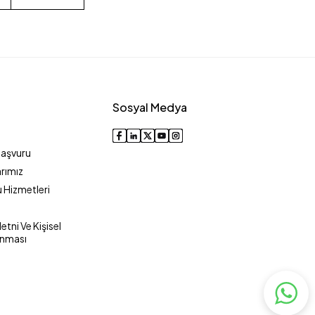
Sosyal Medya
Başvuru
rımız
 Hizmetleri
tni Ve Kişisel
unması