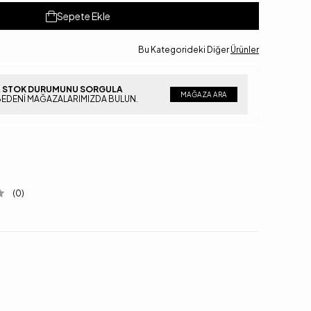
Sepete Ekle
Bu Kategorideki Diğer
Ürünler
 STOK DURUMUNU SORGULA
MAĞAZA ARA
BEDENI MAĞAZALARIMIZDA BULUN.
(0)