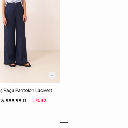
iş Paça Pantolon Lacivert
3.999,99
TL
-%
42