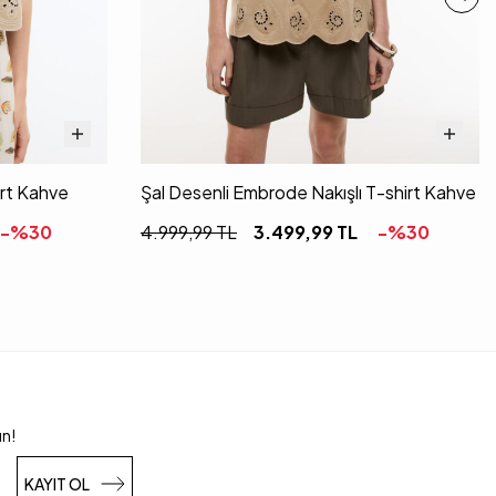
irt Kahve
Şal Desenli Embrode Nakışlı T-shirt Kahve
-%
30
4.999,99
TL
3.499,99
TL
-%
30
un!
KAYIT OL