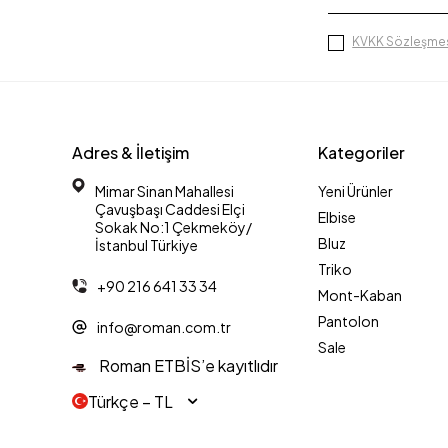
KVKK Sözleşmes
Adres & İletişim
Kategoriler
Mimar Sinan Mahallesi
Yeni Ürünler
Çavuşbaşı Caddesi Elçi
Elbise
Sokak No:1 Çekmeköy/
Bluz
İstanbul Türkiye
Triko
+90 216 641 33 34
Mont-Kaban
Pantolon
info@roman.com.tr
Sale
Roman ETBİS’e kayıtlıdır
Türkçe − TL