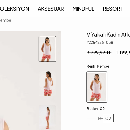
OLEKSİYON
AKSESUAR
MINDFUL
RESORT
 Pembe
V Yakalı Kadın At
Y2254226_038
3.799,99
TL
1.199,
Renk :
Pembe
Beden :
02
01
02