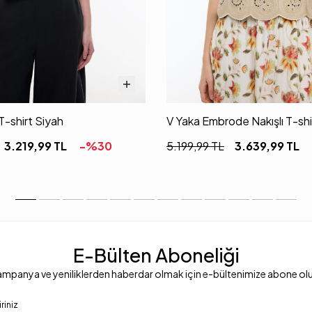
T-shirt Siyah
V Yaka Embrode Nakışlı T-sh
3.219,99
TL
-%
30
5.199,99
TL
3.639,99
TL
E-Bülten Aboneliği
mpanya ve yeniliklerden haberdar olmak için e-bültenimize abone ol