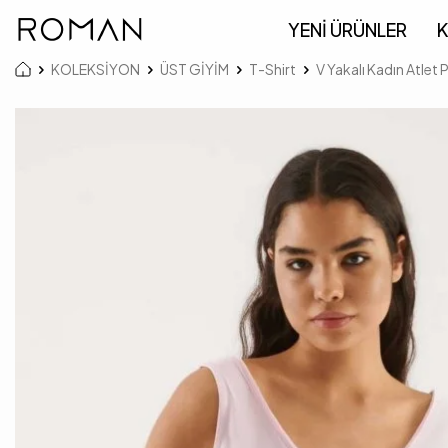
YENİ ÜRÜNLER
K
KOLEKSİYON
ÜST GİYİM
T-Shirt
V Yakalı Kadın Atlet