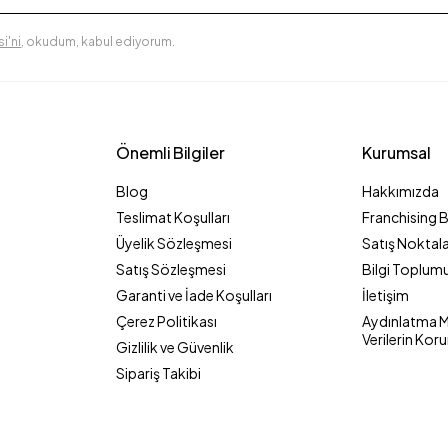
i'ni
, okudum, kabul ediyorum.
Önemli Bilgiler
Kurumsal
Blog
Hakkımızda
Teslimat Koşulları
Franchising 
Üyelik Sözleşmesi
Satış Noktala
Satış Sözleşmesi
Bilgi Toplumu
Garanti ve İade Koşulları
İletişim
Çerez Politikası
Aydınlatma Me
Verilerin Kor
Gizlilik ve Güvenlik
Sipariş Takibi