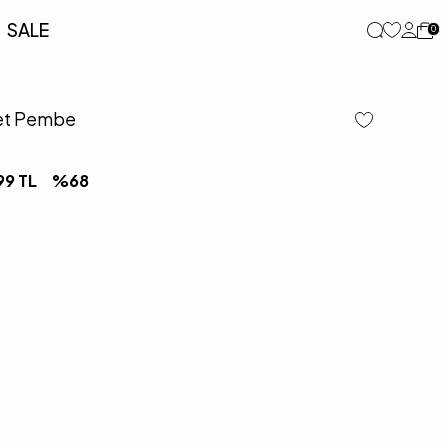
SALE
0
let Pembe
99
TL
%
68