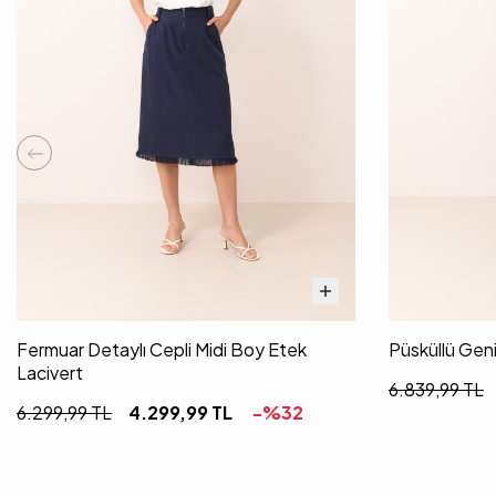
Fermuar Detaylı Cepli Midi Boy Etek
Püsküllü Gen
Lacivert
6.839,99
TL
6.299,99
TL
4.299,99
TL
-%
32