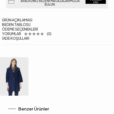
ARADIĞINIZ BEDENI MAĞAZALARIMIZDA
ARA
BULUN.
ÜRÜN AÇIKLAMASI
BEDEN TABLOSU
ÖDEME SEÇENEKLERI
YORUMLAR
(0)
İADE KOŞULLARI
Benzer Ürünler