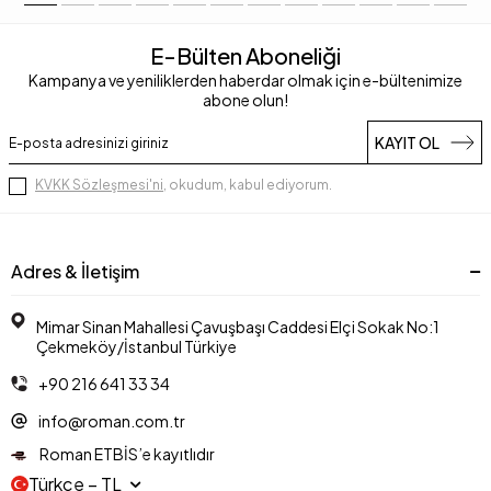
E-Bülten Aboneliği
Kampanya ve yeniliklerden haberdar olmak için e-bültenimize
abone olun!
KAYIT OL
KVKK Sözleşmesi'ni
, okudum, kabul ediyorum.
Adres & İletişim
Mimar Sinan Mahallesi Çavuşbaşı Caddesi Elçi Sokak No:1
Çekmeköy/İstanbul Türkiye
+90 216 641 33 34
info@roman.com.tr
Roman ETBİS’e kayıtlıdır
Türkçe − TL