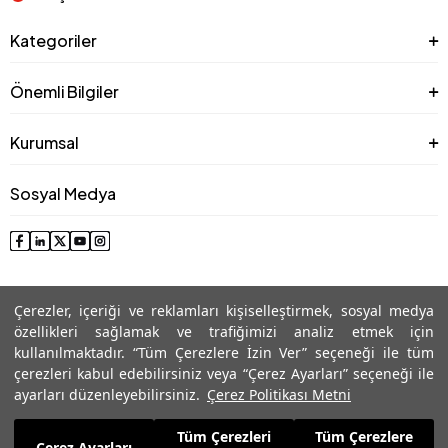
Kategoriler
Önemli Bilgiler
Kurumsal
Sosyal Medya
Çerezler, içeriği ve reklamları kişiselleştirmek, sosyal medya
özellikleri sağlamak ve trafiğimizi analiz etmek için
kullanılmaktadır. “Tüm Çerezlere İzin Ver” seçeneği ile tüm
çerezleri kabul edebilirsiniz veya “Çerez Ayarları” seçeneği ile
© 2025 Roman® Tüm Hakları Saklıdır, İzinsiz kullanılamaz
ayarları düzenleyebilirsiniz.
Çerez Politikası Metni
Tüm Çerezleri
Tüm Çerezlere
25.999,99
TL
Çerez Ayarları