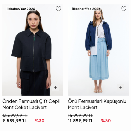
İlkbahar/Yaz 2026
İlkbahar/Yaz 2026
Önden Fermuarlı Çift Cepli
Önü Fermuarlarlı Kapüşonlu
Mont Ceket Lacivert
Mont Lacivert
13.699,99
TL
16.999,99
TL
9.589,99
TL
-%
30
11.899,99
TL
-%
30