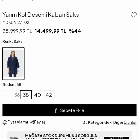
Yarım Kol Desenli Kaban Saks
MDKBN127_021
25.999,99
TL
14.499,99
TL
%
44
Renk :
Saks
Beden :
38
36
38
40
42
Sepete Ekle
Fiyat Alarmı
Paylaş
Bu Kategorideki Diğer
Ürünler
MAĞAZA STOK DURUMUNU SORGULA
MAĞAZA