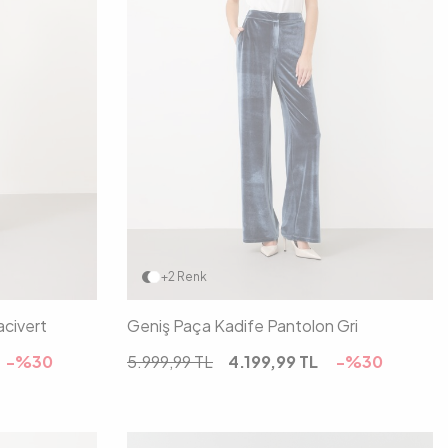
0
42
34
36
38
40
42
+2 Renk
acivert
Geniş Paça Kadife Pantolon Gri
-%
30
5.999,99
TL
4.199,99
TL
-%
30