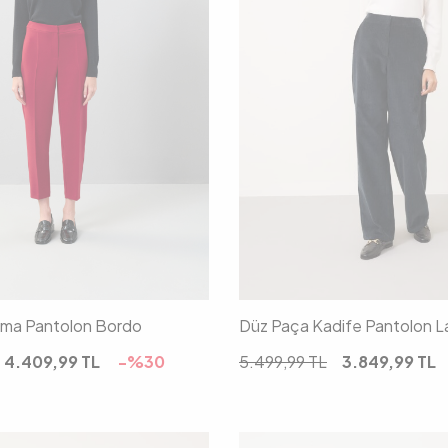
36
38
40
42
34
36
38
4
uma Pantolon Bordo
Düz Paça Kadife Pantolon L
4.409,99
TL
-%
30
5.499,99
TL
3.849,99
TL