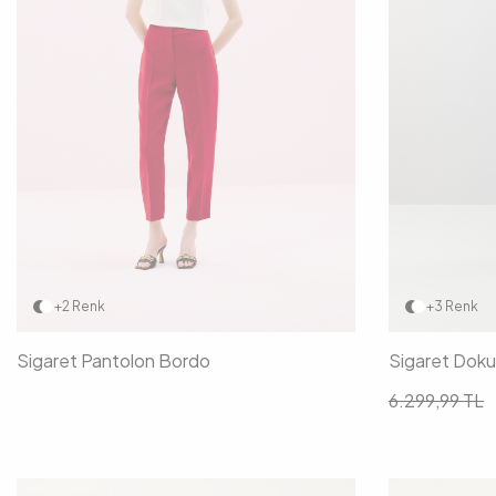
34
36
38
40
42
34
+2 Renk
+3 Renk
Sigaret Pantolon Bordo
Sigaret Dok
6.299,99
TL