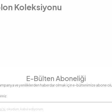
lon Koleksiyonu
E-Bülten Aboneliği
mpanya ve yeniliklerden haberdar olmak için e-bültenimize abone ol
i'ni
, okudum, kabul ediyorum.