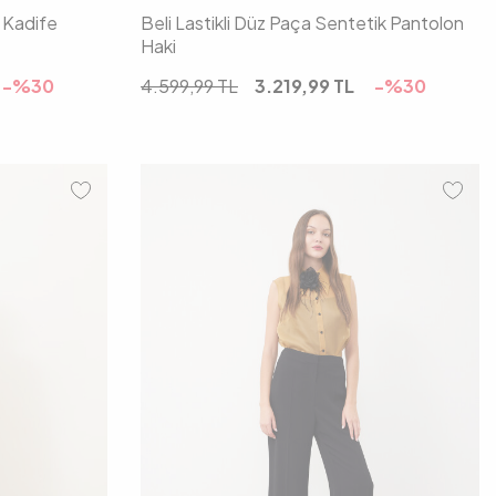
ı Kadife
Beli Lastikli Düz Paça Sentetik Pantolon
Haki
-%
30
4.599,99
TL
3.219,99
TL
-%
30