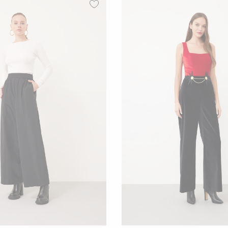
36
38
40
34
36
38
4