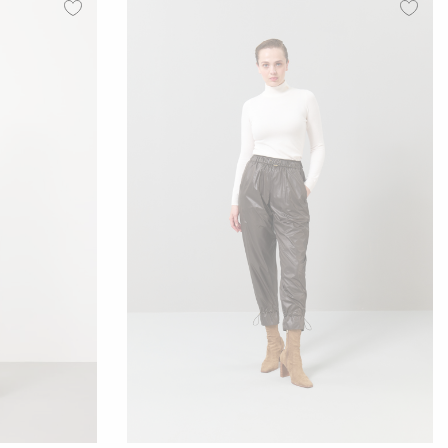
0
42
34
36
38
40