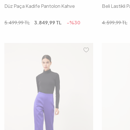
Düz Paça Kadife Pantolon Kahve
Beli Lastikli
5.499,99
TL
3.849,99
TL
-%
30
4.599,99
TL