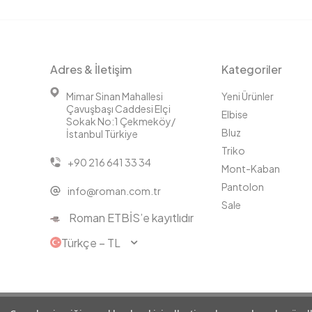
Adres & İletişim
Kategoriler
Mimar Sinan Mahallesi
Yeni Ürünler
Çavuşbaşı Caddesi Elçi
Elbise
Sokak No:1 Çekmeköy/
Bluz
İstanbul Türkiye
Triko
+90 216 641 33 34
Mont-Kaban
Pantolon
info@roman.com.tr
Sale
Roman ETBİS’e kayıtlıdır
Türkçe − TL
© 2025 Roman® Tüm Hakları Saklıdır, İzinsiz kullanılamaz