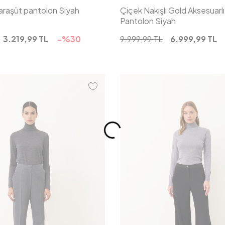
 Paraşüt pantolon Siyah
Çiçek Nakışlı Gold Aksesuarl
Pantolon Siyah
3.219,99
TL
-%
30
9.999,99
TL
6.999,99
TL