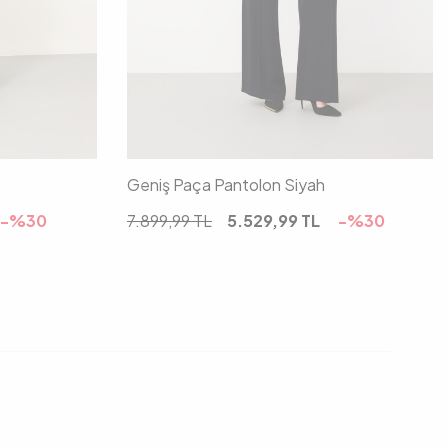
40
34
36
38
40
42
Geniş Paça Pantolon Siyah
-%
30
7.899,99
TL
5.529,99
TL
-%
30