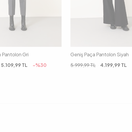
38
40
42
34
36
38
 Pantolon Gri
Geniş Paça Pantolon Siyah
5.109,99
TL
-%
30
5.999,99
TL
4.199,99
TL