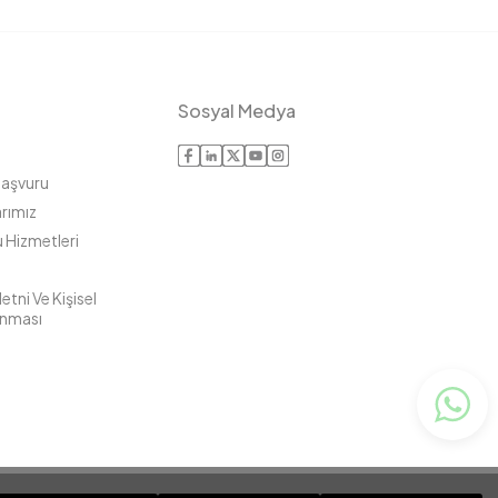
Sosyal Medya
Başvuru
rımız
 Hizmetleri
tni Ve Kişisel
unması