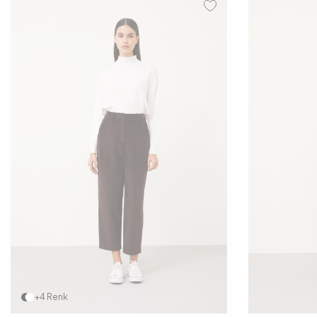
34
36
38
40
42
34
+4 Renk