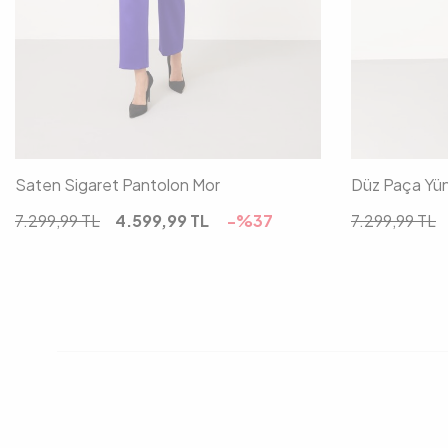
34
36
38
40
42
36
Saten Sigaret Pantolon Mor
Düz Paça Yün
7.299,99
TL
4.599,99
TL
-%
37
7.299,99
TL