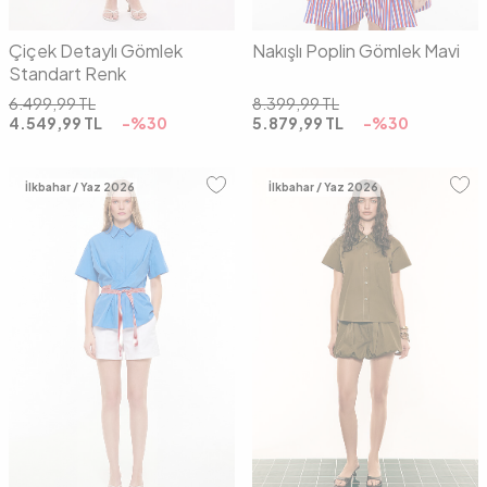
Çiçek Detaylı Gömlek
Nakışlı Poplin Gömlek Mavi
Standart Renk
6.499,99
TL
8.399,99
TL
4.549,99
TL
-%
30
5.879,99
TL
-%
30
İlkbahar / Yaz 2026
İlkbahar / Yaz 2026
36
38
40
36
38
40