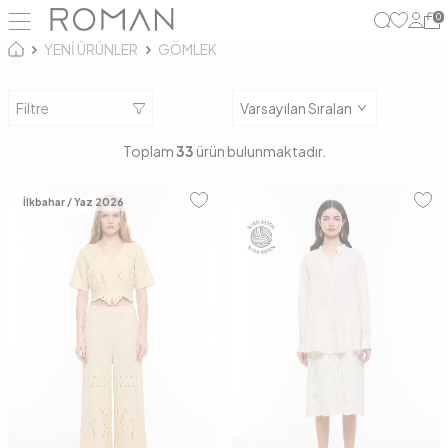
0
YENİ ÜRÜNLER
GÖMLEK
Filtre
Toplam
33
ürün bulunmaktadır.
İlkbahar / Yaz 2026
S
M
L
36
38
40
42