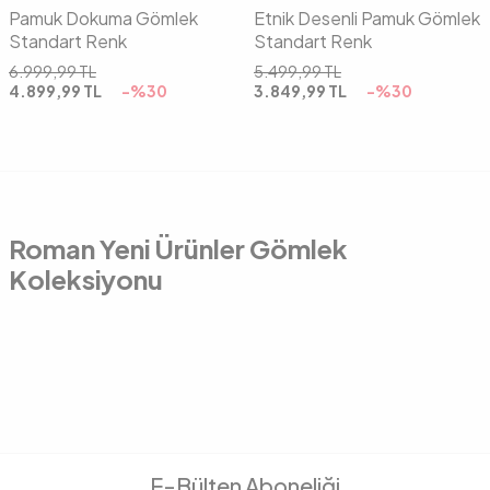
Pamuk Dokuma Gömlek
Etnik Desenli Pamuk Gömlek
Standart Renk
Standart Renk
6.999,99
TL
5.499,99
TL
4.899,99
TL
-%
30
3.849,99
TL
-%
30
Roman Yeni Ürünler Gömlek
Koleksiyonu
E-Bülten Aboneliği