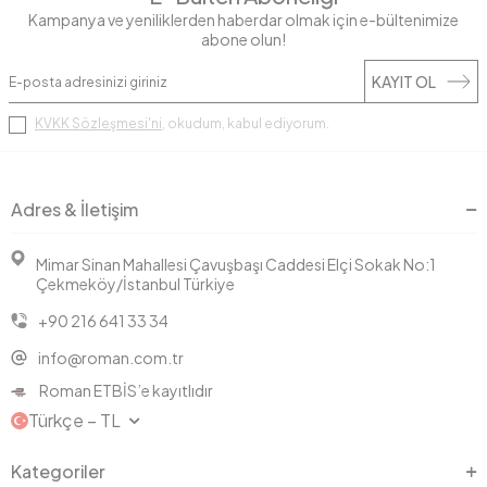
Kampanya ve yeniliklerden haberdar olmak için e-bültenimize
abone olun!
KAYIT OL
KVKK Sözleşmesi'ni
, okudum, kabul ediyorum.
Adres & İletişim
Mimar Sinan Mahallesi Çavuşbaşı Caddesi Elçi Sokak No:1
Çekmeköy/İstanbul Türkiye
+90 216 641 33 34
info@roman.com.tr
Roman ETBİS’e kayıtlıdır
Türkçe − TL
Kategoriler