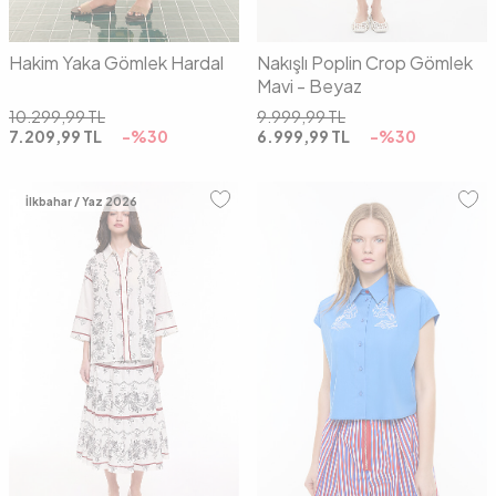
Hakim Yaka Gömlek Hardal
Nakışlı Poplin Crop Gömlek
Mavi - Beyaz
10.299,99
TL
9.999,99
TL
7.209,99
TL
-%
30
6.999,99
TL
-%
30
İlkbahar / Yaz 2026
S
M
01
02