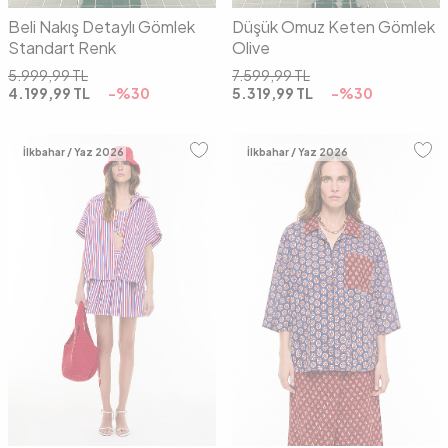
Beli Nakış Detaylı Gömlek
Düşük Omuz Keten Gömlek
Standart Renk
Olive
5.999,99
TL
7.599,99
TL
4.199,99
TL
-%
30
5.319,99
TL
-%
30
İlkbahar / Yaz 2026
İlkbahar / Yaz 2026
36
38
40
S
M