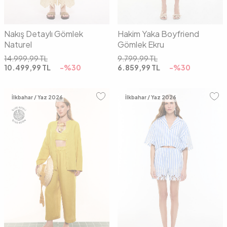
Nakış Detaylı Gömlek
Hakim Yaka Boyfriend
Naturel
Gömlek Ekru
14.999,99
TL
9.799,99
TL
10.499,99
TL
-%
30
6.859,99
TL
-%
30
İlkbahar / Yaz 2026
İlkbahar / Yaz 2026
36
38
40
36
38
40