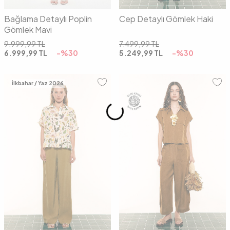
Bağlama Detaylı Poplin
Cep Detaylı Gömlek Haki
Gömlek Mavi
9.999,99
TL
7.499,99
TL
6.999,99
TL
-%
30
5.249,99
TL
-%
30
İlkbahar / Yaz 2026
S
M
36
38
40