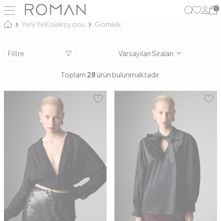
0
Yeni Yıl Koleksiyonu
Gömlek
Filtre
Toplam
28
ürün bulunmaktadır.
36
38
40
36
38
40