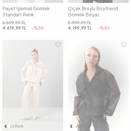
Payet İşlemeli Gömlek
Çiçek Broşlu Boyfriend
Standart Renk
Gömlek Beyaz
6.599,99
TL
5.999,99
TL
4.619,99
TL
-%
30
4.199,99
TL
-%
30
36
38
40
36
38
40
+2 Renk
+2 Renk