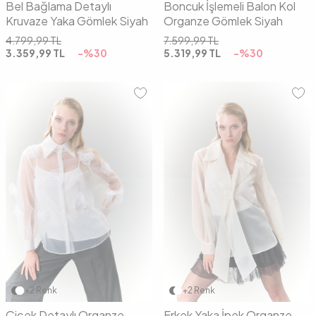
Bel Bağlama Detaylı
Boncuk İşlemeli Balon Kol
Kruvaze Yaka Gömlek Siyah
Organze Gömlek Siyah
4.799,99
TL
7.599,99
TL
3.359,99
TL
-%
30
5.319,99
TL
-%
30
36
38
40
42
36
38
40
+2 Renk
+2 Renk
Çiçek Detaylı Organze
Erkek Yaka İpek Organze