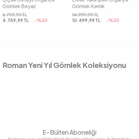
Gömlek Beyaz
Gömlek Kemik
6.799,99
TL
14.999,99
TL
4.759,99
TL
-%
30
10.499,99
TL
-%
30
Roman Yeni Yıl Gömlek Koleksiyonu
E-Bülten Aboneliği