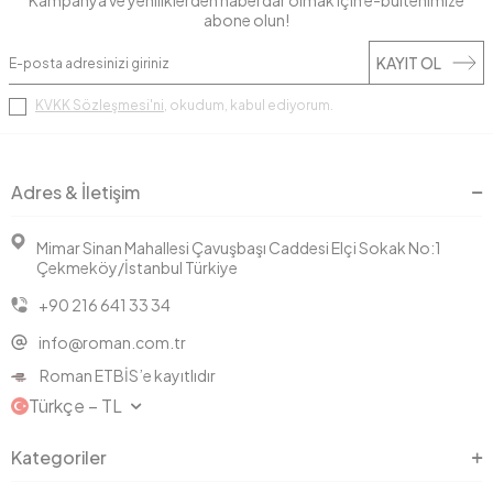
Kampanya ve yeniliklerden haberdar olmak için e-bültenimize
abone olun!
KAYIT OL
KVKK Sözleşmesi'ni
, okudum, kabul ediyorum.
Adres & İletişim
Mimar Sinan Mahallesi Çavuşbaşı Caddesi Elçi Sokak No:1
Çekmeköy/İstanbul Türkiye
+90 216 641 33 34
info@roman.com.tr
Roman ETBİS’e kayıtlıdır
Türkçe − TL
Kategoriler