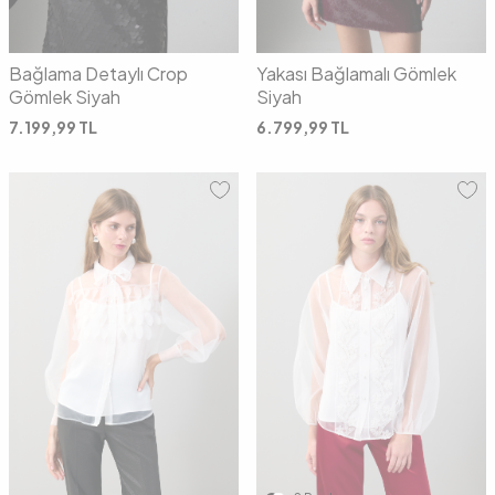
Bağlama Detaylı Crop
Yakası Bağlamalı Gömlek
Gömlek Siyah
Siyah
7.199,99
TL
6.799,99
TL
36
38
40
42
36
38
40
42