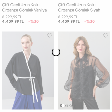
Çift Cepli Uzun Kollu
Çift Cepli Uzun Kollu
Organze Gömlek Vanilya
Organze Gömlek Siyah
6.299,99
TL
6.299,99
TL
4.409,99
TL
-%
30
4.409,99
TL
-%
30
36
38
40
42
36
38
40
42
+2 Renk