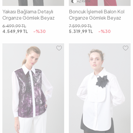
+2 Renk
Yakası Bağlama Detaylı
Boncuk İşlemeli Balon Kol
Organze Gömlek Beyaz
Organze Gömlek Beyaz
6.499,99
TL
7.599,99
TL
4.549,99
TL
-%
30
5.319,99
TL
-%
30
36
38
40
42
36
38
40